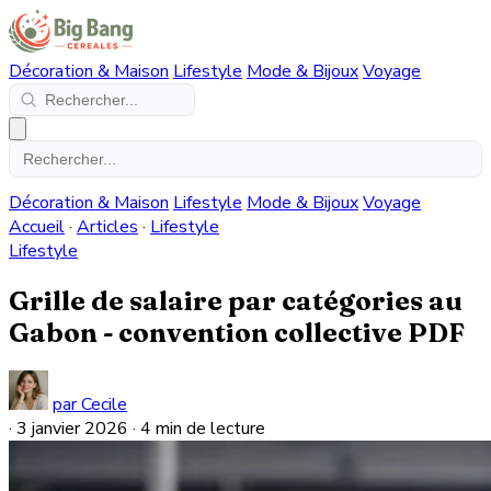
Décoration & Maison
Lifestyle
Mode & Bijoux
Voyage
Décoration & Maison
Lifestyle
Mode & Bijoux
Voyage
Accueil
·
Articles
·
Lifestyle
Lifestyle
Grille de salaire par catégories au
Gabon - convention collective PDF
par Cecile
·
3 janvier 2026
·
4 min de lecture