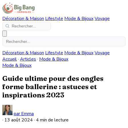
Décoration & Maison
Lifestyle
Mode & Bijoux
Voyage
Décoration & Maison
Lifestyle
Mode & Bijoux
Voyage
Accueil
·
Articles
·
Mode & Bijoux
Mode & Bijoux
Guide ultime pour des ongles
forme ballerine : astuces et
inspirations 2023
par Emma
·
13 août 2024
·
4 min de lecture