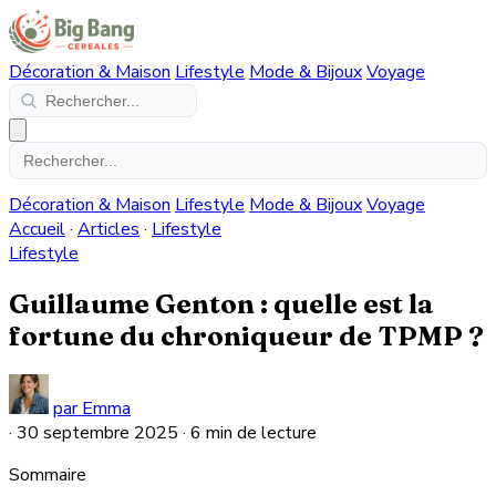
Décoration & Maison
Lifestyle
Mode & Bijoux
Voyage
Décoration & Maison
Lifestyle
Mode & Bijoux
Voyage
Accueil
·
Articles
·
Lifestyle
Lifestyle
Guillaume Genton : quelle est la
fortune du chroniqueur de TPMP ?
par Emma
·
30 septembre 2025
·
6 min de lecture
Sommaire