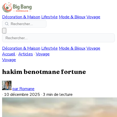
Décoration & Maison
Lifestyle
Mode & Bijoux
Voyage
Décoration & Maison
Lifestyle
Mode & Bijoux
Voyage
Accueil
·
Articles
·
Voyage
Voyage
hakim benotmane fortune
par Romane
·
10 décembre 2025
·
3 min de lecture