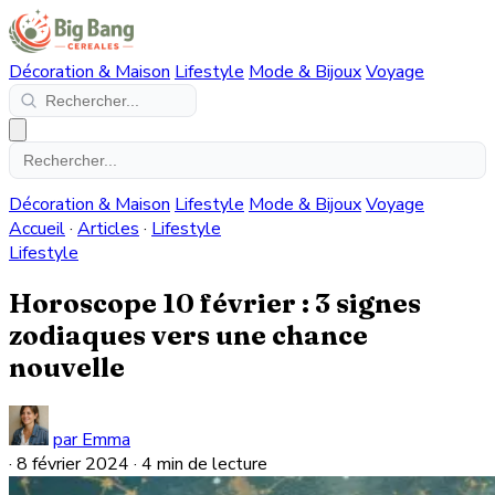
Décoration & Maison
Lifestyle
Mode & Bijoux
Voyage
Décoration & Maison
Lifestyle
Mode & Bijoux
Voyage
Accueil
·
Articles
·
Lifestyle
Lifestyle
Horoscope 10 février : 3 signes
zodiaques vers une chance
nouvelle
par Emma
·
8 février 2024
·
4 min de lecture