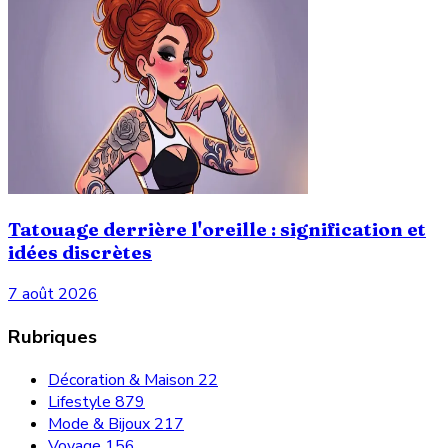
Tatouage derrière l'oreille : signification et
idées discrètes
7 août 2026
Rubriques
Décoration & Maison
22
Lifestyle
879
Mode & Bijoux
217
Voyage
156