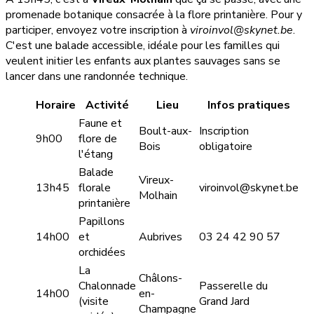
promenade botanique consacrée à la flore printanière. Pour y
participer, envoyez votre inscription à
viroinvol@skynet.be
.
C'est une balade accessible, idéale pour les familles qui
veulent initier les enfants aux plantes sauvages sans se
lancer dans une randonnée technique.
Horaire
Activité
Lieu
Infos pratiques
Faune et
Boult-aux-
Inscription
9h00
flore de
Bois
obligatoire
l'étang
Balade
Vireux-
13h45
florale
viroinvol@skynet.be
Molhain
printanière
Papillons
14h00
et
Aubrives
03 24 42 90 57
orchidées
La
Châlons-
Chalonnade
Passerelle du
14h00
en-
(visite
Grand Jard
Champagne