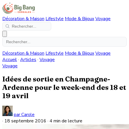
Décoration & Maison
Lifestyle
Mode & Bijoux
Voyage
Décoration & Maison
Lifestyle
Mode & Bijoux
Voyage
Accueil
·
Articles
·
Voyage
Voyage
Idées de sortie en Champagne-
Ardenne pour le week-end des 18 et
19 avril
par Carole
·
18 septembre 2016
·
4 min de lecture