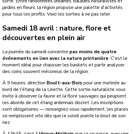
sortir. Entre randonnées urbaines, balades naturalistes et
jardins en fleurs, la région propose une palette d'activités
pour tous les profils. Voici les sorties à ne pas rater.
Samedi 18 avril : nature, flore et
découvertes en plein air
La journée du samedi concentre
pas moins de quatre
événements en lien avec la nature printanière
. C'est le
moment idéal pour chausser les baskets et partir analyser
des coins souvent méconnus de la région.
À 9 heures, direction
Boult-aux-Bois
pour une matinée au
bord de l'étang de la Linette. Cette sortie naturaliste vous
invite à observer
la faune et la flore sauvages
qui peuplent
les abords de cet étang ardennais discret. Les inscriptions
sont obligatoires — renseignez-vous rapidement, les places
se remplissent vite dès que le soleil pointe le bout de son
nez.
À 13h45, c'est à
Vireux-Molhain
que ça se passe, avec une