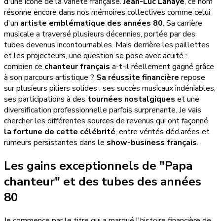
d'une icône de la variété française.
Jean-Luc Lahaye
, ce nom
résonne encore dans nos mémoires collectives comme celui
d'un
artiste emblématique des années 80
. Sa carrière
musicale a traversé plusieurs décennies, portée par des
tubes devenus incontournables. Mais derrière les paillettes
et les projecteurs, une question se pose avec acuité :
combien ce
chanteur français
a-t-il réellement gagné grâce
à son parcours artistique ?
Sa réussite financière
repose
sur plusieurs piliers solides : ses succès musicaux indéniables,
ses participations à des
tournées nostalgiques
et une
diversification professionnelle parfois surprenante. Je vais
chercher les différentes sources de revenus qui ont façonné
la fortune de cette célébrité
, entre vérités déclarées et
rumeurs persistantes dans le
show-business français
.
Les gains exceptionnels de "Papa
chanteur" et des tubes des années
80
Je commence par le titre qui a marqué l'histoire financière de