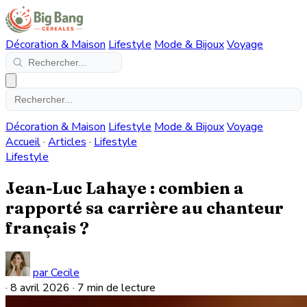
Décoration & Maison
Lifestyle
Mode & Bijoux
Voyage
Décoration & Maison
Lifestyle
Mode & Bijoux
Voyage
Accueil
·
Articles
·
Lifestyle
Lifestyle
Jean-Luc Lahaye : combien a
rapporté sa carrière au chanteur
français ?
par Cecile
·
8 avril 2026
·
7 min de lecture