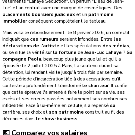
vêtements "Lahaye Séduction", un parfum "L'eau de Jean-
Luc" et un contrat avec une marque de cosmétiques. Des
placements boursiers judicieux
et un
patrimoine
immobilier
conséquent complétaient le tableau.
Mais voilà le rebondissement : le 8 janvier 2026, un correctif
indiquait que
ces rumeurs
seraient infondées. Entre
les
déclarations de l'artiste
et les spéculations
des médias
,
où se situe la vérité sur
la fortune
de
Jean-Luc Lahaye
?
Sa
compagne Paola
, beaucoup plus jeune que lui et qu'il a
épousée le 2 juillet 2025 à Paris, l'a soutenu durant sa
détention, lui rendant visite jusqu'à trois fois par semaine.
Cette période d'incarcération liée à des accusations qu'il
conteste a profondément transformé
le chanteur
. Il confie
que cette épreuve l'a amené à faire le point sur sa vie, ses
excès et ses erreurs passées, notamment ses nombreuses
infidélités. Face à lui-même en cellule, il a repensé
sa
carrière
, ses choix et
son patrimoine
construit au fil des
décennies dans
le show-business
.
💶 Comparez vos salaires