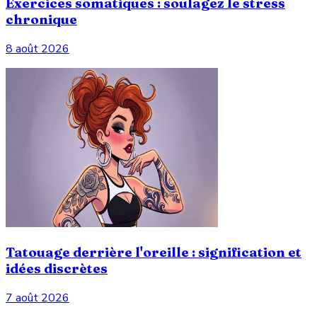
Exercices somatiques : soulagez le stress
chronique
8 août 2026
Tatouage derrière l'oreille : signification et
idées discrètes
7 août 2026