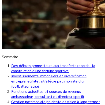
Sommaire
Des débuts prometteurs aux transferts records : la
construction d'une fortune sportive
Investissements immobiliers et diversification
entrepreneuriale : stratégie patrimoniale d'un
footballeur avisé
Fonctions actuelles et sources de revenus :
ambassadeur, consultant et directeur sportif
Gestion patrimoniale prudente et vision à long terme :