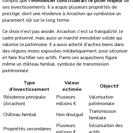
compris que
l'immobilier constituerait le pilier majeur
de
ses investissements. Il a acquis plusieurs propriétés de
prestige, dont une résidence à Arcachon qui symbolise un
placement sûr sur le long terme.
Ce choix n'est pas anodin. Arcachon, c'est la tranquillité, le
cadre préservé, mais aussi un marché immobilier solide qui
valorise le patrimoine. Il a aussi acheté d'autres biens dans
des régions moins exposées médiatiquement, pour sécuriser
et faire fructifier ses actifs. Parmi ces acquisitions figure
même un château familial, symbole de transmission
patrimoniale.
Type
Valeur
Objectif
d'investissement
estimée
Résidence principale
Plusieurs
Valorisation
(Arcachon)
millions €
patrimoniale
Transmission
Château familial
Non divulgué
familiale
Plusieurs
Sécurisation des
Propriétés secondaires
millions €
actifs