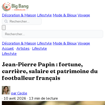
Décoration & Maison
Lifestyle
Mode & Bijoux
Voyage
Décoration & Maison
Lifestyle
Mode & Bijoux
Voyage
Accueil
·
Articles
·
Lifestyle
Lifestyle
Jean-Pierre Papin : fortune,
carrière, salaire et patrimoine du
footballeur français
par Cecile
·
10 avril 2026
·
13 min de lecture