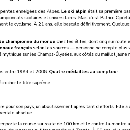
es pentes enneigées des Alpes.
Le ski alpin
était sa première pass
ionnats scolaires et universitaires. Mais c'est Patrice Ciprelli, 
ent le cyclisme. À 21 ans, elle bascule définitivement. Quelque
s de championne du monde
chez les élites, dont cinq sur route 
ionaux français
selon les sources — personne ne compte plus v
éfilé mythique sur les Champs-Élysées, aux côtés du maillot jaun
ions entre 1984 et 2008.
Quatre médailles au compteur
:
écrocher le titre suprême
re pour son pays, un aboutissement après tant d'efforts. Elle a 
 mentale absolue.
e remporte la course sur route de 100 km et le contre-la-montre 