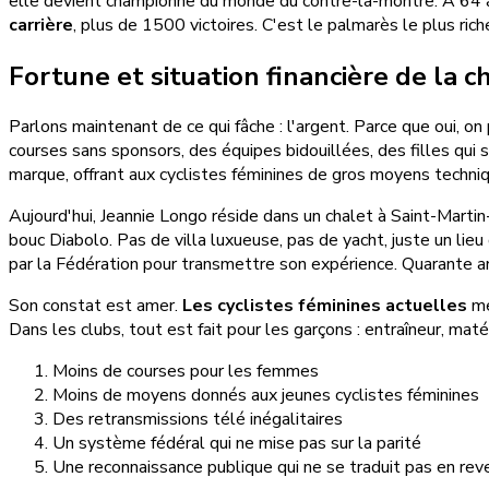
elle devient championne du monde du contre-la-montre. À 64 an
carrière
, plus de 1500 victoires. C'est le palmarès le plus rich
Fortune et situation financière de la 
Parlons maintenant de ce qui fâche : l'argent. Parce que oui, on 
courses sans sponsors, des équipes bidouillées, des filles qui 
marque, offrant aux cyclistes féminines de gros moyens techniq
Aujourd'hui, Jeannie Longo réside dans un chalet à Saint-Marti
bouc Diabolo. Pas de villa luxueuse, pas de yacht, juste un lieu
par la Fédération pour transmettre son expérience. Quarante ans 
Son constat est amer.
Les cyclistes féminines actuelles
me
Dans les clubs, tout est fait pour les garçons : entraîneur, mat
Moins de courses pour les femmes
Moins de moyens donnés aux jeunes cyclistes féminines
Des retransmissions télé inégalitaires
Un système fédéral qui ne mise pas sur la parité
Une reconnaissance publique qui ne se traduit pas en rev