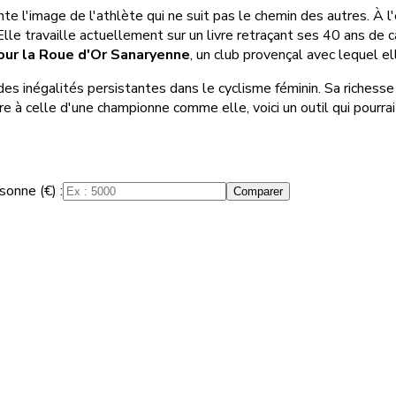
e l'image de l'athlète qui ne suit pas le chemin des autres. À l'
le travaille actuellement sur un livre retraçant ses 40 ans de car
pour la Roue d'Or Sanaryenne
, un club provençal avec lequel ell
es inégalités persistantes dans le cyclisme féminin. Sa richess
re à celle d'une championne comme elle, voici un outil qui pourrait 
sonne (€) :
Comparer