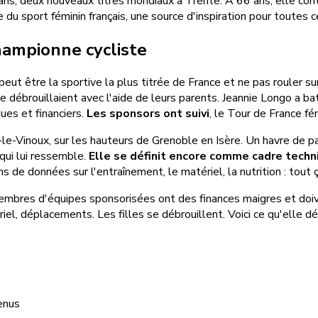
s, deux nouveaux titres mondiaux à Trente. À 66 ans, elle cont
e du sport féminin français, une source d'inspiration pour toutes 
championne cycliste
peut être la sportive la plus titrée de France et ne pas rouler sur
se débrouillaient avec l'aide de leurs parents. Jeannie Longo a ba
ues et financiers.
Les sponsors ont suivi
, le Tour de France fém
n-le-Vinoux, sur les hauteurs de Grenoble en Isère. Un havre de 
 qui lui ressemble.
Elle se définit encore comme cadre techn
de données sur l'entraînement, le matériel, la nutrition : tout ça
mbres d'équipes sponsorisées ont des finances maigres et doiven
ériel, déplacements. Les filles se débrouillent. Voici ce qu'elle 
enus