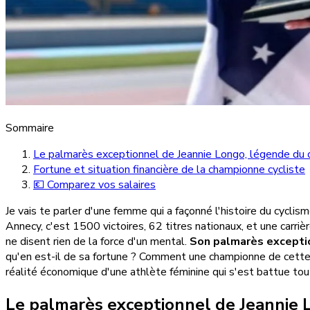
Sommaire
Le palmarès exceptionnel de Jeannie Longo, légende du c
Fortune et situation financière de la championne cycliste
💶 Comparez vos salaires
Je vais te parler d'une femme qui a façonné l'histoire du cycli
Annecy, c'est 1500 victoires, 62 titres nationaux, et une carriè
ne disent rien de la force d'un mental.
Son palmarès excepti
qu'en est-il de sa fortune ? Comment une championne de cette en
réalité économique d'une athlète féminine qui s'est battue tout
Le palmarès exceptionnel de Jeannie L