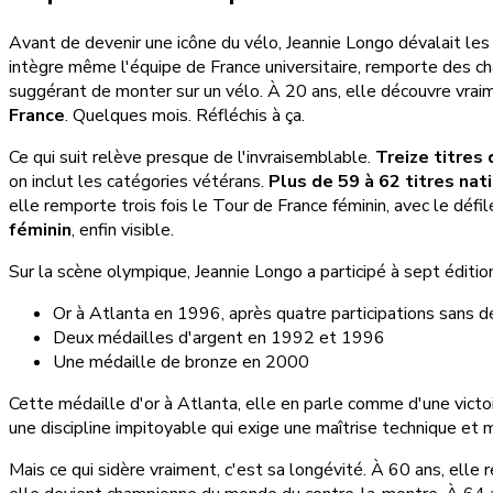
Avant de devenir une icône du vélo, Jeannie Longo dévalait l
intègre même l'équipe de France universitaire, remporte des champ
suggérant de monter sur un vélo. À 20 ans, elle découvre vraim
France
. Quelques mois. Réfléchis à ça.
Ce qui suit relève presque de l'invraisemblable.
Treize titre
on inclut les catégories vétérans.
Plus de 59 à 62 titres nat
elle remporte trois fois le Tour de France féminin, avec le d
féminin
, enfin visible.
Sur la scène olympique, Jeannie Longo a participé à sept édit
Or à Atlanta en 1996, après quatre participations sans d
Deux médailles d'argent en 1992 et 1996
Une médaille de bronze en 2000
Cette médaille d'or à Atlanta, elle en parle comme d'une victoi
une discipline impitoyable qui exige une maîtrise technique et
Mais ce qui sidère vraiment, c'est sa longévité. À 60 ans, ell