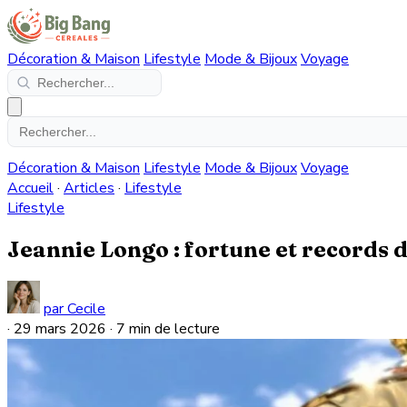
Décoration & Maison
Lifestyle
Mode & Bijoux
Voyage
Décoration & Maison
Lifestyle
Mode & Bijoux
Voyage
Accueil
·
Articles
·
Lifestyle
Lifestyle
Jeannie Longo : fortune et records d
par Cecile
·
29 mars 2026
·
7 min de lecture