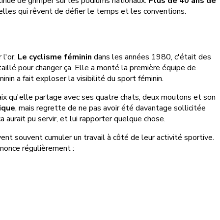
inue de grimper sur les podiums nationaux.
Plus de 40 ans de
celles qui rêvent de défier le temps et les conventions.
 l'or.
Le cyclisme féminin
dans les années 1980, c'était des
taillé pour changer ça. Elle a monté la première équipe de
inin a fait exploser la visibilité du sport féminin.
paix qu'elle partage avec ses quatre chats, deux moutons et son
ique
, mais regrette de ne pas avoir été davantage sollicitée
 aurait pu servir, et lui rapporter quelque chose.
t souvent cumuler un travail à côté de leur activité sportive.
dénonce régulièrement :