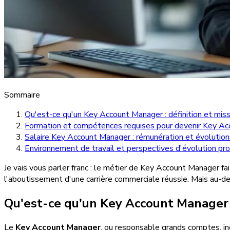
Sommaire
Qu'est-ce qu'un Key Account Manager : définition et miss
Formation et compétences requises pour devenir Key A
Salaire Key Account Manager : rémunération et évolution
Environnement de travail et perspectives d'évolution pr
Je vais vous parler franc : le métier de Key Account Manager fa
l'aboutissement d'une carrière commerciale réussie. Mais au-delà
Qu'est-ce qu'un Key Account Manager : 
Le
Key Account Manager
, ou responsable grands comptes, inc