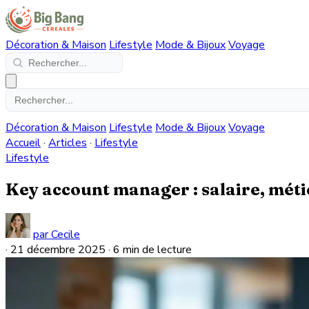
Décoration & Maison
Lifestyle
Mode & Bijoux
Voyage
Décoration & Maison
Lifestyle
Mode & Bijoux
Voyage
Accueil
·
Articles
·
Lifestyle
Lifestyle
Key account manager : salaire, méti
par Cecile
·
21 décembre 2025
·
6 min de lecture