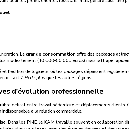
ant pour les profils orientés résultats, mais génère aussi une p
nsuel
munération. La
grande consommation
offre des packages attract
 plus modestement (40 000-50 000 euros) mais rattrape rapidem
é et l'édition de logiciels, où les packages dépassent régulière
enne, soit
7 % de plus
que les autres régions.
ves d'évolution professionnelle
libre délicat entre travail sédentaire et déplacements clients.
 indispensable à la relation commerciale.
rise. Dans les PME, le KAM travaille souvent en collaboration dir
uctures plus complexes, avec des équipes dédiées et des proces