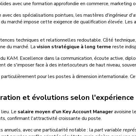
s solides avec une formation approfondie en commerce, marketing o
avec des spécialisations pointues, les mastères d'ingénieur d'af
té du marché impose cette exigence de
qualification élevée
. Les 
nces techniques et relationnelles redoutable. Côté technique, j
ine du marché. La
vision stratégique à long terme
reste indis
u KAM. Excellence dans la communication, écoute active, diploma
tent de s'imposer face à des interlocuteurs de haut niveau, souv
e, particulièrement pour les postes à dimension internationale. 
ation et évolutions selon l'expérience
 lieu. Le
salaire moyen d'un Key Account Manager
avoisine l
 confirmant l'attractivité croissante du poste.
 annuels, avec une particularité notable : la
part variable repré