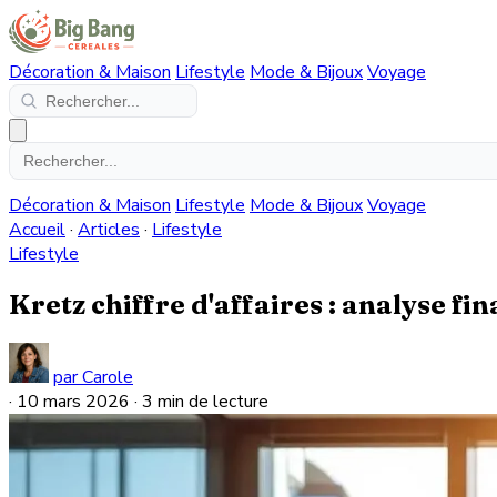
Décoration & Maison
Lifestyle
Mode & Bijoux
Voyage
Décoration & Maison
Lifestyle
Mode & Bijoux
Voyage
Accueil
·
Articles
·
Lifestyle
Lifestyle
Kretz chiffre d'affaires : analyse fi
par Carole
·
10 mars 2026
·
3 min de lecture