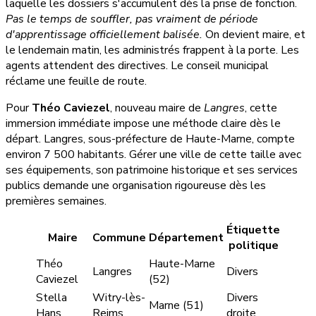
laquelle les dossiers s'accumulent dès la prise de fonction.
Pas le temps de souffler, pas vraiment de période
d'apprentissage officiellement balisée.
On devient maire, et
le lendemain matin, les administrés frappent à la porte. Les
agents attendent des directives. Le conseil municipal
réclame une feuille de route.
Pour
Théo Caviezel
, nouveau maire de
Langres
, cette
immersion immédiate impose une méthode claire dès le
départ. Langres, sous-préfecture de Haute-Marne, compte
environ 7 500 habitants. Gérer une ville de cette taille avec
ses équipements, son patrimoine historique et ses services
publics demande une organisation rigoureuse dès les
premières semaines.
Étiquette
Maire
Commune
Département
politique
Théo
Haute-Marne
Langres
Divers
Caviezel
(52)
Stella
Witry-lès-
Divers
Marne (51)
Hans
Reims
droite