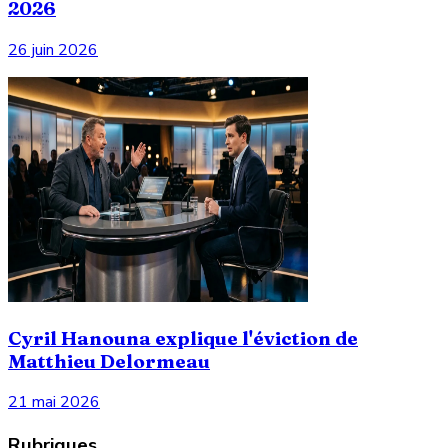
2026
26 juin 2026
Cyril Hanouna explique l'éviction de
Matthieu Delormeau
21 mai 2026
Rubriques