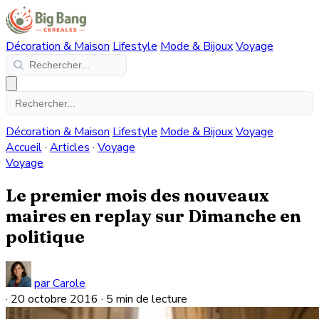
Décoration & Maison
Lifestyle
Mode & Bijoux
Voyage
Décoration & Maison
Lifestyle
Mode & Bijoux
Voyage
Accueil
·
Articles
·
Voyage
Voyage
Le premier mois des nouveaux
maires en replay sur Dimanche en
politique
par Carole
·
20 octobre 2016
·
5 min de lecture