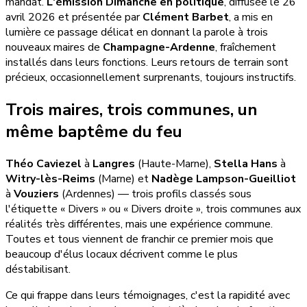
mandat.
L'émission Dimanche en politique
, diffusée le 26
avril 2026 et présentée par
Clément Barbet
, a mis en
lumière ce passage délicat en donnant la parole à trois
nouveaux maires de
Champagne-Ardenne
, fraîchement
installés dans leurs fonctions. Leurs retours de terrain sont
précieux, occasionnellement surprenants, toujours instructifs.
Trois maires, trois communes, un
même baptême du feu
Théo Caviezel
à
Langres
(Haute-Marne),
Stella Hans
à
Witry-lès-Reims
(Marne) et
Nadège Lampson-Gueilliot
à
Vouziers
(Ardennes) — trois profils classés sous
l'étiquette « Divers » ou « Divers droite », trois communes aux
réalités très différentes, mais une expérience commune.
Toutes et tous viennent de franchir ce premier mois que
beaucoup d'élus locaux décrivent comme le plus
déstabilisant.
Ce qui frappe dans leurs témoignages, c'est la rapidité avec