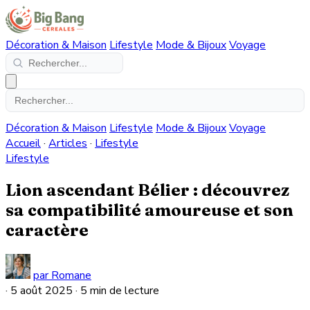
Décoration & Maison
Lifestyle
Mode & Bijoux
Voyage
Décoration & Maison
Lifestyle
Mode & Bijoux
Voyage
Accueil
·
Articles
·
Lifestyle
Lifestyle
Lion ascendant Bélier : découvrez
sa compatibilité amoureuse et son
caractère
par Romane
·
5 août 2025
·
5 min de lecture