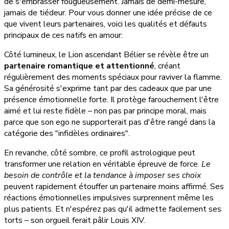
de s'embrasser fougueusement. Jamais de demi-mesure,
jamais de tiédeur. Pour vous donner une idée précise de ce
que vivent leurs partenaires, voici les qualités et défauts
principaux de ces natifs en amour:
Côté lumineux, le Lion ascendant Bélier se révèle être un
partenaire romantique et attentionné
, créant
régulièrement des moments spéciaux pour raviver la flamme.
Sa générosité s'exprime tant par des cadeaux que par une
présence émotionnelle forte. Il protège farouchement l'être
aimé et lui reste fidèle – non pas par principe moral, mais
parce que son ego ne supporterait pas d'être rangé dans la
catégorie des "infidèles ordinaires".
En revanche, côté sombre, ce profil astrologique peut
transformer une relation en véritable épreuve de force.
Le
besoin de contrôle et la tendance à imposer ses choix
peuvent rapidement étouffer un partenaire moins affirmé. Ses
réactions émotionnelles impulsives surprennent même les
plus patients. Et n'espérez pas qu'il admette facilement ses
torts – son orgueil ferait pâlir Louis XIV.