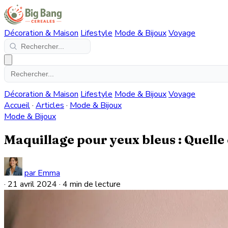
Décoration & Maison
Lifestyle
Mode & Bijoux
Voyage
Décoration & Maison
Lifestyle
Mode & Bijoux
Voyage
Accueil
·
Articles
·
Mode & Bijoux
Mode & Bijoux
Maquillage pour yeux bleus : Quelle 
par Emma
·
21 avril 2024
·
4 min de lecture