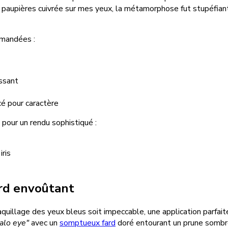
à paupières cuivrée sur mes yeux, la métamorphose fut stupéfian
mmandées :
issant
cé pour caractère
pour un rendu sophistiqué :
iris
ard envoûtant
uillage des yeux bleus soit impeccable, une application parfaite e
alo eye"
avec un
somptueux fard
doré entourant un prune sombre, 