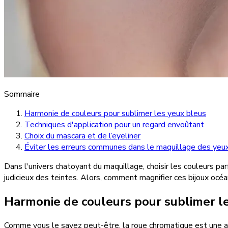
Sommaire
Harmonie de couleurs pour sublimer les yeux bleus
Techniques d'application pour un regard envoûtant
Choix du mascara et de l’eyeliner
Éviter les erreurs communes dans le maquillage des yeu
Dans l'univers chatoyant du maquillage, choisir les couleurs par
judicieux des teintes. Alors, comment magnifier ces bijoux océa
Harmonie de couleurs pour sublimer l
Comme vous le savez peut-être, la roue chromatique est une al