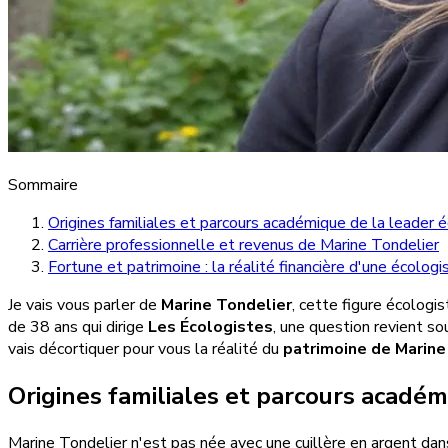
Sommaire
Origines familiales et parcours académique de la leader 
Carrière professionnelle et revenus de Marine Tondelier
Fortune et patrimoine : la réalité financière d'une écolo
Je vais vous parler de
Marine Tondelier
, cette figure écologi
de 38 ans qui dirige
Les Écologistes
, une question revient so
vais décortiquer pour vous la réalité du
patrimoine de Marine
Origines familiales et parcours académ
Marine Tondelier n'est pas née avec une cuillère en argent dan