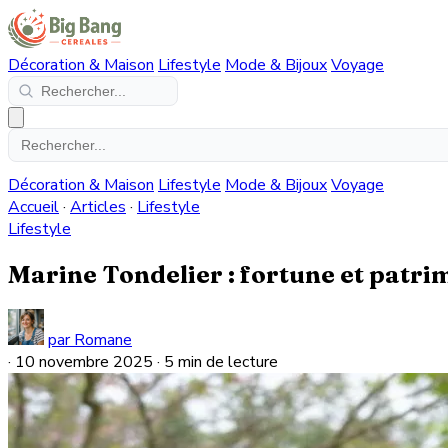
Décoration & Maison
Lifestyle
Mode & Bijoux
Voyage
Décoration & Maison
Lifestyle
Mode & Bijoux
Voyage
Accueil
·
Articles
·
Lifestyle
Lifestyle
Marine Tondelier : fortune et patrim
par Romane
·
10 novembre 2025
·
5 min de lecture