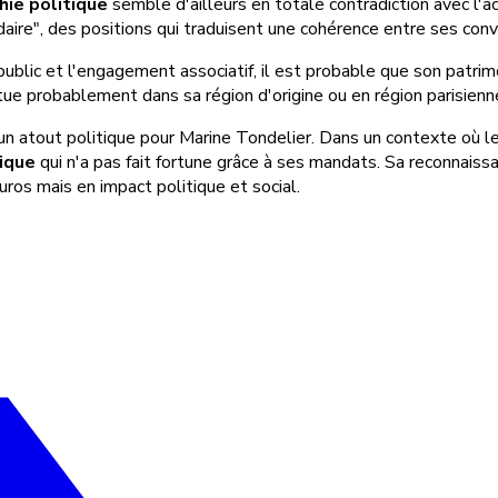
hie politique
semble d'ailleurs en totale contradiction avec l'a
daire", des positions qui traduisent une cohérence entre ses conv
ublic et l'engagement associatif, il est probable que son patrim
tue probablement dans sa région d'origine ou en région parisienne
n atout politique pour Marine Tondelier. Dans un contexte où l
ique
qui n'a pas fait fortune grâce à ses mandats. Sa reconnais
ros mais en impact politique et social.