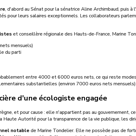
ire
, d'abord au Sénat pour la sénatrice Aline Archimbaud, puis 
utés pour leurs salaires exceptionnels. Les collaborateurs pa
istes
et conseillère régionale des Hauts-de-France, Marine Tond
 nets mensuels)
e du parti
obablement entre 4000 et 6000 euros nets, ce qui reste modest
arlementaires substantielles (environ 7000 euros nets mensuels)
ancière d'une écologiste engagée
n règne, et pour cause : elle n'appartient pas au gouvernement, c
a Haute Autorité pour la transparence de la vie publique, les diri
nnel notable
de Marine Tondelier. Elle ne possède pas de fortu