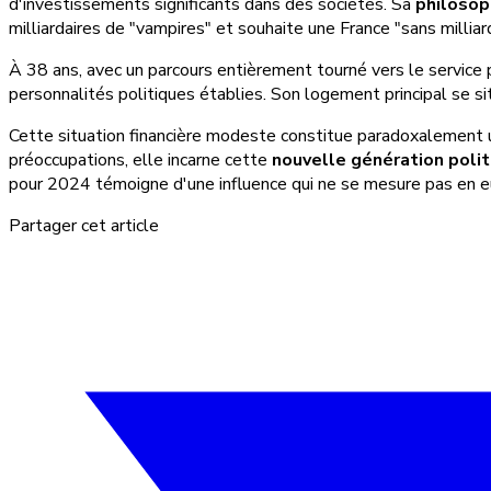
d'investissements significants dans des sociétés. Sa
philosop
milliardaires de "vampires" et souhaite une France "sans milliar
À 38 ans, avec un parcours entièrement tourné vers le service p
personnalités politiques établies. Son logement principal se si
Cette situation financière modeste constitue paradoxalement u
préoccupations, elle incarne cette
nouvelle génération polit
pour 2024 témoigne d'une influence qui ne se mesure pas en eu
Partager cet article