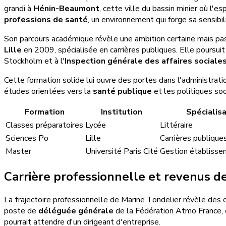
grandi à
Hénin-Beaumont
, cette ville du bassin minier où l'
professions de santé
, un environnement qui forge sa sensibi
Son parcours académique révèle une ambition certaine mais pas
Lille
en 2009, spécialisée en carrières publiques. Elle poursui
Stockholm et à l'
Inspection générale des affaires sociale
Cette formation solide lui ouvre des portes dans l'administration
études orientées vers la
santé publique
et les politiques soc
Formation
Institution
Spécialisa
Classes préparatoires
Lycée
Littéraire
Sciences Po
Lille
Carrières publique
Master
Université Paris Cité
Gestion établisse
Carrière professionnelle et revenus d
La trajectoire professionnelle de Marine Tondelier révèle des 
poste de
déléguée générale
de la Fédération Atmo France, or
pourrait attendre d'un dirigeant d'entreprise.