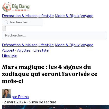
Décoration & Maison
Lifestyle
Mode & Bijoux
Voyage
Décoration & Maison
Lifestyle
Mode & Bijoux
Voyage
Accueil
·
Articles
·
Lifestyle
Lifestyle
Mars magique : les 4 signes du
zodiaque qui seront favorisés ce
mois-ci
par Emma
·
2 mars 2024
·
5 min de lecture