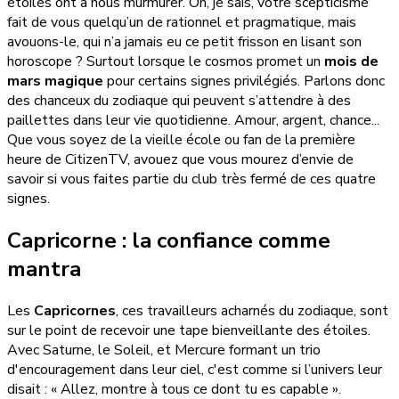
étoiles ont à nous murmurer. Oh, je sais, votre scepticisme
fait de vous quelqu’un de rationnel et pragmatique, mais
avouons-le, qui n’a jamais eu ce petit frisson en lisant son
horoscope ? Surtout lorsque le cosmos promet un
mois de
mars magique
pour certains signes privilégiés. Parlons donc
des chanceux du zodiaque qui peuvent s’attendre à des
paillettes dans leur vie quotidienne. Amour, argent, chance...
Que vous soyez de la vieille école ou fan de la première
heure de CitizenTV, avouez que vous mourez d’envie de
savoir si vous faites partie du club très fermé de ces quatre
signes.
Capricorne : la confiance comme
mantra
Les
Capricornes
, ces travailleurs acharnés du zodiaque, sont
sur le point de recevoir une tape bienveillante des étoiles.
Avec Saturne, le Soleil, et Mercure formant un trio
d'encouragement dans leur ciel, c'est comme si l’univers leur
disait : « Allez, montre à tous ce dont tu es capable ».