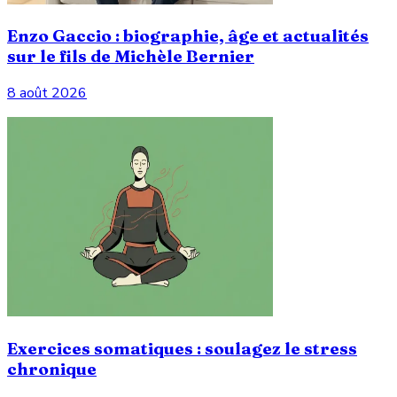
Enzo Gaccio : biographie, âge et actualités
sur le fils de Michèle Bernier
8 août 2026
Exercices somatiques : soulagez le stress
chronique