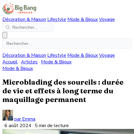
Décoration & Maison
Lifestyle
Mode & Bijoux
Voyage
Décoration & Maison
Lifestyle
Mode & Bijoux
Voyage
Accueil
·
Articles
·
Mode & Bijoux
Mode & Bijoux
Microblading des sourcils : durée
de vie et effets à long terme du
maquillage permanent
par Emma
·
6 août 2024
·
5 min de lecture