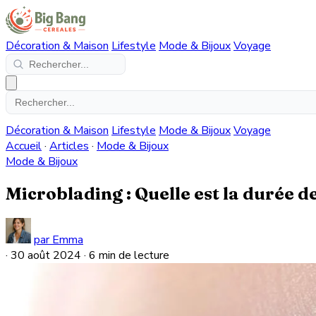
Décoration & Maison
Lifestyle
Mode & Bijoux
Voyage
Décoration & Maison
Lifestyle
Mode & Bijoux
Voyage
Accueil
·
Articles
·
Mode & Bijoux
Mode & Bijoux
Microblading : Quelle est la durée d
par Emma
·
30 août 2024
·
6 min de lecture