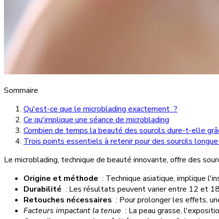
Sommaire
Qu'est-ce que le microblading exactement ?
Ce qu'implique une séance de microblading
Combien de temps la beauté des sourcils dure-t-elle grâ
Trois points essentiels à retenir pour des sourcils longu
Le microblading, technique de beauté innovante, offre des sourci
Origine et méthode
: Technique asiatique, implique l'i
Durabilité
: Les résultats peuvent varier entre 12 et 18 
Retouches nécessaires
: Pour prolonger les effets, un
Facteurs impactant la tenue
: La peau grasse, l'expositio