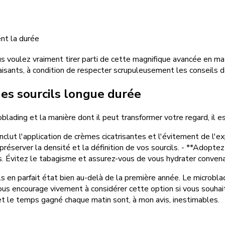
nt la durée
vous voulez vraiment tirer parti de cette magnifique avancée en
isants, à condition de respecter scrupuleusement les conseils d
des sourcils longue durée
ading et la manière dont il peut transformer votre regard, il e
lut l'application de crèmes cicatrisantes et l'évitement de l'exp
réserver la densité et la définition de vos sourcils. - **Adoptez 
ts. Évitez le tabagisme et assurez-vous de vous hydrater conve
ils en parfait état bien au-delà de la première année. Le microbl
vous encourage vivement à considérer cette option si vous souhait
 et le temps gagné chaque matin sont, à mon avis, inestimables.