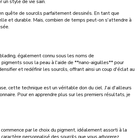
 un style de vie sain.
en quête de sourcils parfaitement dessinés. En tant que
elle et durable. Mais, combien de temps peut-on s'attendre à
isée.
roblading, également connu sous les noms de
s pigments sous la peau à l'aide de **nano-aiguilles** pour
ifier et redéfinir les sourcils, offrant ainsi un coup d'éclat au
, cette technique est un véritable don du ciel. J'ai d'ailleurs
naire. Pour en apprendre plus sur les premiers résultats, je
 commence par le choix du pigment, idéalement assorti à la
e caractère personnalisé des sourcils que vous arborerez.