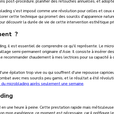
ins post-procédure, planifier des retouches annuelles, et adopter
blading s'est imposé comme une révolution pour celles et ceux 
orer cette technique qui promet des sourcils d'apparence natur
our découvrir la durée de vie de cette intervention esthétique pr
ment ?
ding, il est essentiel de comprendre ce qu'il représente. Le mic
illage semi-permanent originaire d'Asie. Il consiste à insérer de
 le recommander chaudement à mes lectrices pour sa capacité à dens
e épilation trop vive ou qui souffrent d'une repousse capricieuse
t avec mes sourcils peu garnis, et le résultat a été révolution
t du microblading après seulement une semaine
.
ading
d en une heure à peine. Cette prestation rapide mais méticuleuse
elon mon expérience, ce moment est nécessaire, car il préfigure l