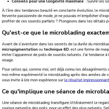
Conseils pour une longévité maximale
: Suivre les so
À l'ère des tendances beauté en constante évolution, le micro
fervente passionnée de mode, je ne pouvais m'empêcher d'expl
profiter de ces sourcils parfaits ? Plongeons dans les détails p
Qu'est-ce que le microblading exacte
Avant de s'aventurer dans les secrets de la durée du microbla
micropigmentation
ou
technique 6D
, est une forme de maqu
imiter l'apparence de poils de sourcils naturels. J'ai tendance à
visage.
Pour celles qui, comme moi, ont déjà connu les désagréments d'un
moi-même expérimenté le microblading après des années de comba
vous invite à lire mon expérience sur
le résultat impressionnan
Ce qu'implique une séance de microbl
Une séance de microblading transfigure littéralement le regar
couleur naturelle des poils, pour un effet des plus naturels. S