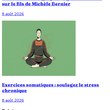
sur le fils de Michèle Bernier
8 août 2026
Exercices somatiques : soulagez le stress
chronique
8 août 2026