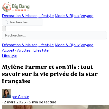
Décoration & Maison
Lifestyle
Mode & Bijoux
Voyage
Décoration & Maison
Lifestyle
Mode & Bijoux
Voyage
Accueil
·
Articles
·
Lifestyle
Lifestyle
Mylène Farmer et son fils : tout
savoir sur la vie privée de la star
française
par Carole
·
2 mars 2026
·
5 min de lecture