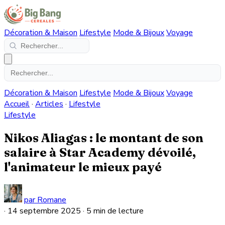
Décoration & Maison
Lifestyle
Mode & Bijoux
Voyage
Décoration & Maison
Lifestyle
Mode & Bijoux
Voyage
Accueil
·
Articles
·
Lifestyle
Lifestyle
Nikos Aliagas : le montant de son
salaire à Star Academy dévoilé,
l'animateur le mieux payé
par Romane
·
14 septembre 2025
·
5 min de lecture