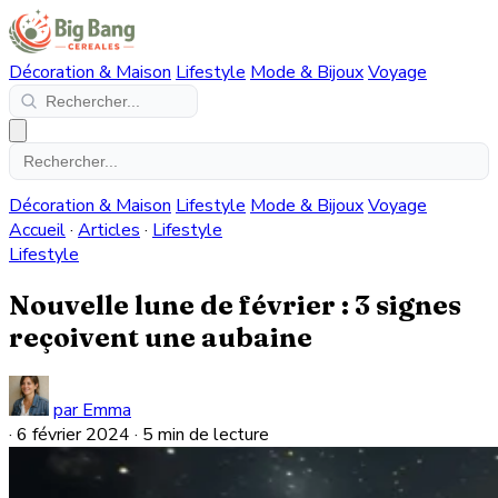
Décoration & Maison
Lifestyle
Mode & Bijoux
Voyage
Décoration & Maison
Lifestyle
Mode & Bijoux
Voyage
Accueil
·
Articles
·
Lifestyle
Lifestyle
Nouvelle lune de février : 3 signes
reçoivent une aubaine
par Emma
·
6 février 2024
·
5 min de lecture