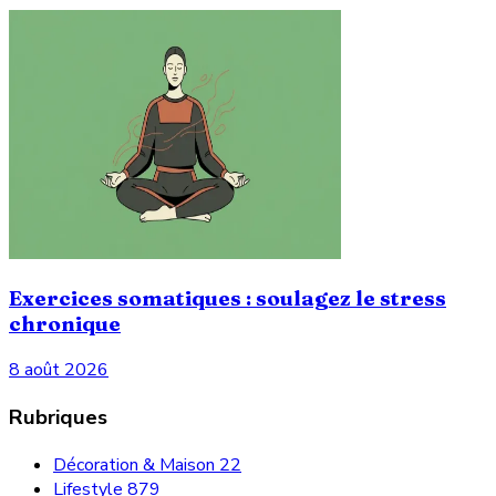
Exercices somatiques : soulagez le stress
chronique
8 août 2026
Rubriques
Décoration & Maison
22
Lifestyle
879