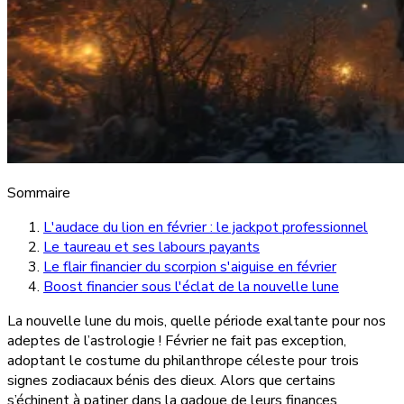
Sommaire
L'audace du lion en février : le jackpot professionnel
Le taureau et ses labours payants
Le flair financier du scorpion s'aiguise en février
Boost financier sous l'éclat de la nouvelle lune
La nouvelle lune du mois, quelle période exaltante pour nos
adeptes de l’astrologie ! Février ne fait pas exception,
adoptant le costume du philanthrope céleste pour trois
signes zodiacaux bénis des dieux. Alors que certains
s’échinent à patiner dans la gadoue de leurs finances