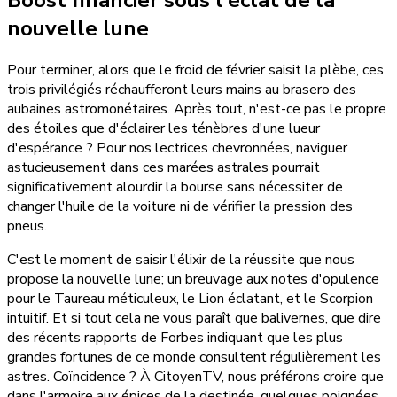
Boost financier sous l'éclat de la
nouvelle lune
Pour terminer, alors que le froid de février saisit la plèbe, ces
trois privilégiés réchaufferont leurs mains au brasero des
aubaines astromonétaires. Après tout, n'est-ce pas le propre
des étoiles que d'éclairer les ténèbres d'une lueur
d'espérance ? Pour nos lectrices chevronnées, naviguer
astucieusement dans ces marées astrales pourrait
significativement alourdir la bourse sans nécessiter de
changer l'huile de la voiture ni de vérifier la pression des
pneus.
C'est le moment de saisir l'élixir de la réussite que nous
propose la nouvelle lune; un breuvage aux notes d'opulence
pour le Taureau méticuleux, le Lion éclatant, et le Scorpion
intuitif. Et si tout cela ne vous paraît que balivernes, que dire
des récents rapports de Forbes indiquant que les plus
grandes fortunes de ce monde consultent régulièrement les
astres. Coïncidence ? À CitoyenTV, nous préférons croire que
dans l'armoire aux épices de la destinée, quelques poignées