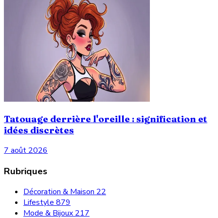
Tatouage derrière l'oreille : signification et
idées discrètes
7 août 2026
Rubriques
Décoration & Maison
22
Lifestyle
879
Mode & Bijoux
217