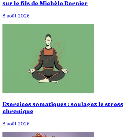
sur le fils de Michèle Bernier
8 août 2026
Exercices somatiques : soulagez le stress
chronique
8 août 2026