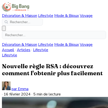
Décoration & Maison
Lifestyle
Mode & Bijoux
Voyage
Décoration & Maison
Lifestyle
Mode & Bijoux
Voyage
Accueil
·
Articles
·
Lifestyle
Lifestyle
Nouvelle règle RSA : découvrez
comment l'obtenir plus facilement
par Emma
·
16 février 2024
·
5 min de lecture