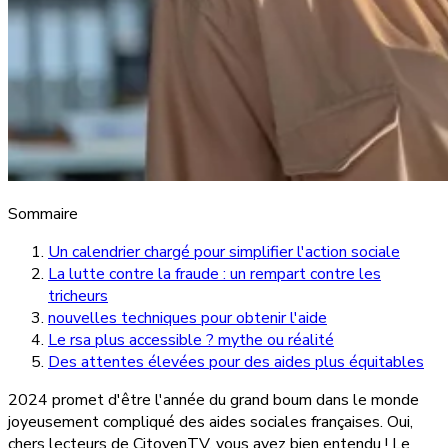
Sommaire
Un calendrier chargé pour simplifier l'action sociale
La lutte contre la fraude : un rempart contre les
tricheurs
nouvelles techniques pour obtenir l'aide
Le rsa plus accessible ? mythe ou réalité
Des attentes élevées pour des aides plus équitables
2024 promet d'être l'année du grand boum dans le monde
joyeusement compliqué des aides sociales françaises. Oui,
chers lecteurs de CitoyenTV, vous avez bien entendu ! Le