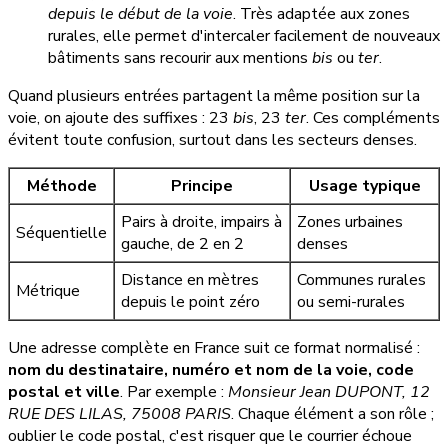
depuis le début de la voie
. Très adaptée aux zones
rurales, elle permet d'intercaler facilement de nouveaux
bâtiments sans recourir aux mentions
bis
ou
ter
.
Quand plusieurs entrées partagent la même position sur la
voie, on ajoute des suffixes : 23
bis
, 23
ter
. Ces compléments
évitent toute confusion, surtout dans les secteurs denses.
Méthode
Principe
Usage typique
Pairs à droite, impairs à
Zones urbaines
Séquentielle
gauche, de 2 en 2
denses
Distance en mètres
Communes rurales
Métrique
depuis le point zéro
ou semi-rurales
Une adresse complète en France suit ce format normalisé :
nom du destinataire, numéro et nom de la voie, code
postal et ville
. Par exemple :
Monsieur Jean DUPONT, 12
RUE DES LILAS, 75008 PARIS
. Chaque élément a son rôle ;
oublier le code postal, c'est risquer que le courrier échoue