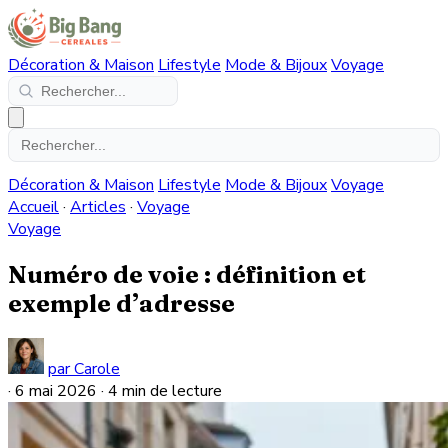
Décoration & Maison
Lifestyle
Mode & Bijoux
Voyage
Décoration & Maison
Lifestyle
Mode & Bijoux
Voyage
Accueil
·
Articles
·
Voyage
Voyage
Numéro de voie : définition et
exemple d’adresse
par Carole
·
6 mai 2026
·
4 min de lecture