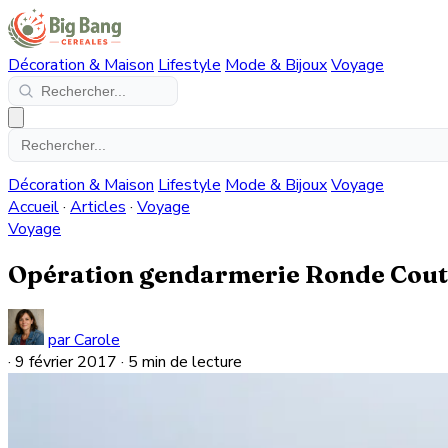
Décoration & Maison
Lifestyle
Mode & Bijoux
Voyage
Décoration & Maison
Lifestyle
Mode & Bijoux
Voyage
Accueil
·
Articles
·
Voyage
Voyage
Opération gendarmerie Ronde Coutu
par Carole
·
9 février 2017
·
5 min de lecture