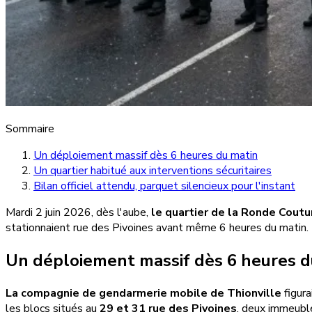
Sommaire
Un déploiement massif dès 6 heures du matin
Un quartier habitué aux interventions sécuritaires
Bilan officiel attendu, parquet silencieux pour l'instant
Mardi 2 juin 2026, dès l'aube,
le quartier de la Ronde Coutu
stationnaient rue des Pivoines avant même 6 heures du matin. D
Un déploiement massif dès 6 heures d
La compagnie de gendarmerie mobile de Thionville
figura
les blocs situés au
29 et 31 rue des Pivoines
, deux immeubl