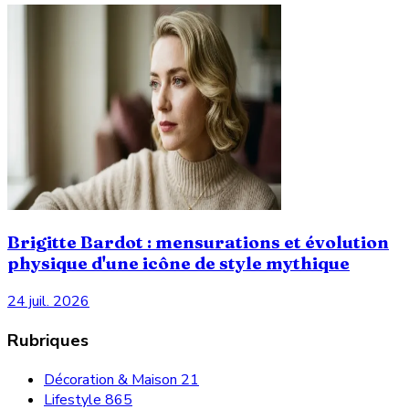
Brigitte Bardot : mensurations et évolution
physique d'une icône de style mythique
24 juil. 2026
Rubriques
Décoration & Maison
21
Lifestyle
865