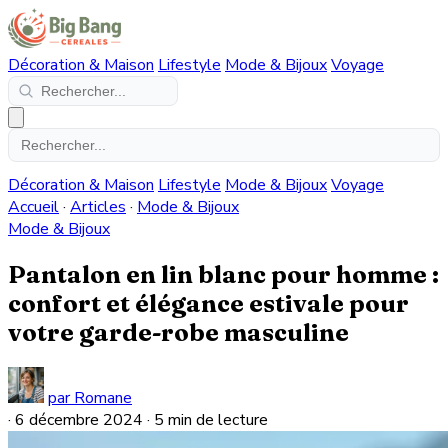
Décoration & Maison
Lifestyle
Mode & Bijoux
Voyage
Décoration & Maison
Lifestyle
Mode & Bijoux
Voyage
Accueil
·
Articles
·
Mode & Bijoux
Mode & Bijoux
Pantalon en lin blanc pour homme :
confort et élégance estivale pour
votre garde-robe masculine
par Romane
·
6 décembre 2024
·
5 min de lecture