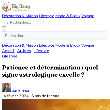
Décoration & Maison
Lifestyle
Mode & Bijoux
Voyage
Décoration & Maison
Lifestyle
Mode & Bijoux
Voyage
Accueil
·
Articles
·
Lifestyle
Lifestyle
Patience et détermination : quel
signe astrologique excelle ?
par Emma
·
4 février 2024
·
5 min de lecture