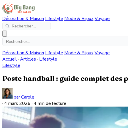
Décoration & Maison
Lifestyle
Mode & Bijoux
Voyage
Décoration & Maison
Lifestyle
Mode & Bijoux
Voyage
Accueil
·
Articles
·
Lifestyle
Lifestyle
Poste handball : guide complet des po
par Carole
·
4 mars 2026
·
4 min de lecture