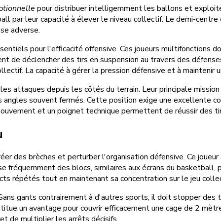
ptionnelle
pour distribuer intelligemment les ballons et exploi
all par leur capacité à élever le niveau collectif. Le demi-centr
nse adverse.
ntiels pour l'efficacité offensive. Ces joueurs multifonctions do
ttent de déclencher des tirs en suspension au travers des défens
 collectif. La capacité à gérer la pression défensive et à maintenir
 les attaques depuis les côtés du terrain. Leur principale missio
 angles souvent fermés. Cette position exige une excellente con
ouvement et un poignet technique permettent de réussir des tir
u
er des brèches et perturber l'organisation défensive. Ce joueur a
lise fréquemment des blocs, similaires aux écrans du basketball,
ts répétés tout en maintenant sa concentration sur le jeu collec
Sans gants contrairement à d'autres sports, il doit stopper des 
stitue un avantage pour couvrir efficacement une cage de 2 mètres
t de multiplier les arrêts décisifs.