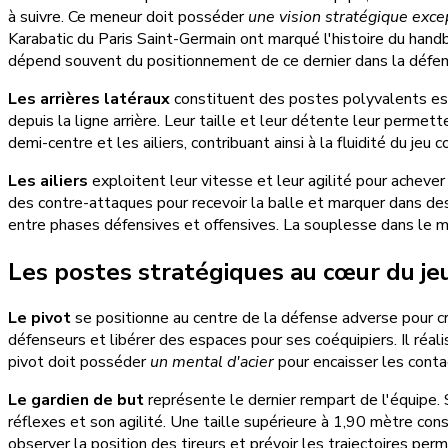
à suivre. Ce meneur doit posséder
une vision stratégique exce
Karabatic du Paris Saint-Germain ont marqué l'histoire du handb
dépend souvent du positionnement de ce dernier dans la défe
Les arrières latéraux
constituent des postes polyvalents esse
depuis la ligne arrière. Leur taille et leur détente leur perme
demi-centre et les ailiers, contribuant ainsi à la fluidité du jeu
Les ailiers
exploitent leur vitesse et leur agilité pour achever
des contre-attaques pour recevoir la balle et marquer dans des
entre phases défensives et offensives. La souplesse dans le m
Les postes stratégiques au cœur du je
Le pivot
se positionne au centre de la défense adverse pour cré
défenseurs et libérer des espaces pour ses coéquipiers. Il réa
pivot doit posséder
un mental d'acier
pour encaisser les contac
Le gardien de but
représente le dernier rempart de l'équipe. 
réflexes et son agilité. Une taille supérieure à 1,90 mètre con
observer la position des tireurs et prévoir les trajectoires perme