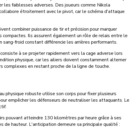
ter les faiblesses adverses. Des joueurs comme Nikola
e collabore étroitement avec le pivot, car le schéma d'attaque
ivent combiner puissance de tir et précision pour marquer
es compactes. Ils assurent également un rôle de relais entre le
 un sang-froid constant différencie les arrières performants.
n consiste à se projeter rapidement vers la cage adverse lors
dition physique, car les ailiers doivent constamment alterner
s complexes en restant proche de la ligne de touche.
u physique robuste utilise son corps pour fixer plusieurs
 pour empêcher les défenseurs de neutraliser les attaquants. Le
tif.
tirs pouvant atteindre 130 kilomètres par heure grâce à ses
 de hauteur. L'anticipation demeure sa principale qualité :