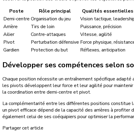
Poste
Rôle principal
Qualités essentielles
Demi-centre
Organisation du jeu
Vision tactique, leadershi
Arrière
Tirs de loin
Puissance, précision
Ailier
Contre-attaques
Vitesse, agilité
Pivot
Perturbation défensive
Force physique, résistanc
Gardien
Protection du but
Réflexes, anticipation
Développer ses compétences selon s
Chaque position nécessite un entraînement spécifique adapté au
les pivots développent leur force et leur agilité pour mainten
la coordination entre demi-centre et pivot.
La complémentarité entre les différentes positions constitue l
un pivot efficace dépend de la capacité des arrières à profit
également celui de ses coéquipiers pour optimiser la performan
Partager cet article