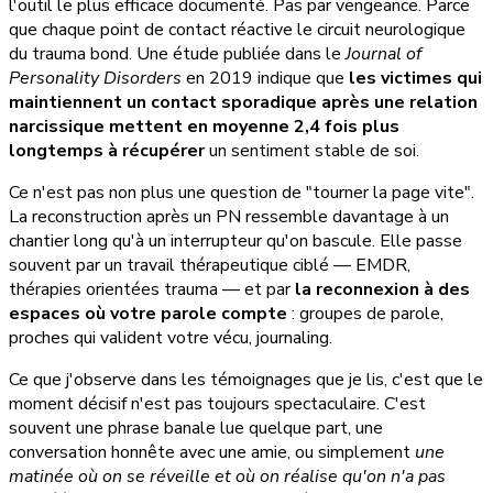
l'outil le plus efficace documenté. Pas par vengeance. Parce
que chaque point de contact réactive le circuit neurologique
du trauma bond. Une étude publiée dans le
Journal of
Personality Disorders
en 2019 indique que
les victimes qui
maintiennent un contact sporadique après une relation
narcissique mettent en moyenne 2,4 fois plus
longtemps à récupérer
un sentiment stable de soi.
Ce n'est pas non plus une question de "tourner la page vite".
La reconstruction après un PN ressemble davantage à un
chantier long qu'à un interrupteur qu'on bascule. Elle passe
souvent par un travail thérapeutique ciblé — EMDR,
thérapies orientées trauma — et par
la reconnexion à des
espaces où votre parole compte
: groupes de parole,
proches qui valident votre vécu, journaling.
Ce que j'observe dans les témoignages que je lis, c'est que le
moment décisif n'est pas toujours spectaculaire. C'est
souvent une phrase banale lue quelque part, une
conversation honnête avec une amie, ou simplement
une
matinée où on se réveille et où on réalise qu'on n'a pas