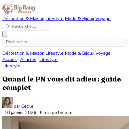
Décoration & Maison
Lifestyle
Mode & Bijoux
Voyage
Décoration & Maison
Lifestyle
Mode & Bijoux
Voyage
Accueil
·
Articles
·
Lifestyle
Lifestyle
Quand le PN vous dit adieu : guide
complet
par Cecile
·
10 janvier 2026
·
5 min de lecture