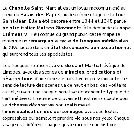
La
Chapelle Saint-Martial
est un joyau méconnu niché au
cœur du
Palais des Papes
, au deuxième étage de la
tour
Saint-Jean
. Elle a été décorée entre 1344 et 1345 par le
peintre italien Matteo Giovannetti
à la demande du
pape
Clément VI
. Peu connue du grand public, cette chapelle
renferme un
remarquable cycle de fresques médiévales
du XIVe siècle dans un
état de conservation exceptionnel
qui surprend tous les spécialistes.
Les fresques retracent
la vie de saint Martial
, évêque de
Limoges, avec des scènes de
miracles
,
prédications
et
résurrections
d'une richesse narrative impressionnante. Le
sens de lecture des scènes va de haut en bas, des voûtains
au sol, suivant une logique narrative descendante typique de
l'art médiéval. L'œuvre de Giovannetti est remarquable pour
sa
richesse décorative
, son
réalisme
et
l'
individualisation des personnages
avec des foules
expressives qui semblent prendre vie sous nos yeux. Chaque
visage est différent, chaque geste raconte une histoire.