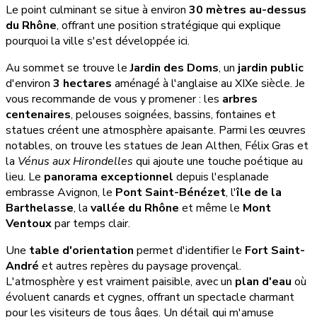
Le point culminant se situe à environ
30 mètres au-dessus
du Rhône
, offrant une position stratégique qui explique
pourquoi la ville s'est développée ici.
Au sommet se trouve le
Jardin des Doms
, un
jardin public
d'environ
3 hectares
aménagé à l'anglaise au XIXe siècle. Je
vous recommande de vous y promener : les
arbres
centenaires
, pelouses soignées, bassins, fontaines et
statues créent une atmosphère apaisante. Parmi les œuvres
notables, on trouve les statues de Jean Althen, Félix Gras et
la
Vénus aux Hirondelles
qui ajoute une touche poétique au
lieu. Le
panorama exceptionnel
depuis l'esplanade
embrasse Avignon, le
Pont Saint-Bénézet
, l'
île de la
Barthelasse
, la
vallée du Rhône
et même le
Mont
Ventoux
par temps clair.
Une
table d'orientation
permet d'identifier le
Fort Saint-
André
et autres repères du paysage provençal.
L'atmosphère y est vraiment paisible, avec un
plan d'eau
où
évoluent canards et cygnes, offrant un spectacle charmant
pour les visiteurs de tous âges. Un détail qui m'amuse