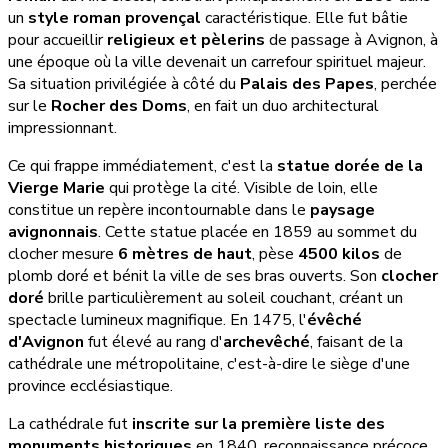
un
style roman provençal
caractéristique. Elle fut bâtie
pour accueillir
religieux et pèlerins
de passage à Avignon, à
une époque où la ville devenait un carrefour spirituel majeur.
Sa situation privilégiée à côté du
Palais des Papes
, perchée
sur le
Rocher des Doms
, en fait un duo architectural
impressionnant.
Ce qui frappe immédiatement, c'est la
statue dorée de la
Vierge Marie
qui protège la cité. Visible de loin, elle
constitue un repère incontournable dans le
paysage
avignonnais
. Cette statue placée en 1859 au sommet du
clocher mesure
6 mètres de haut
, pèse
4500 kilos
de
plomb doré et bénit la ville de ses bras ouverts. Son
clocher
doré
brille particulièrement au soleil couchant, créant un
spectacle lumineux magnifique. En 1475, l'
évêché
d'Avignon
fut élevé au rang d'
archevêché
, faisant de la
cathédrale une métropolitaine, c'est-à-dire le siège d'une
province ecclésiastique.
La cathédrale fut
inscrite sur la première liste des
monuments historiques
en 1840, reconnaissance précoce