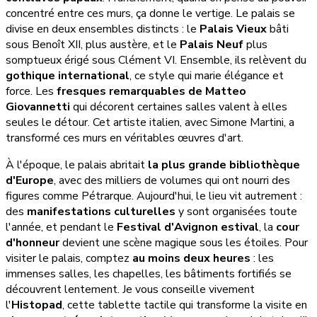
concentré entre ces murs, ça donne le vertige. Le palais se
divise en deux ensembles distincts : le
Palais Vieux
bâti
sous Benoît XII, plus austère, et le
Palais Neuf
plus
somptueux érigé sous Clément VI. Ensemble, ils relèvent du
gothique international
, ce style qui marie élégance et
force. Les
fresques remarquables de Matteo
Giovannetti
qui décorent certaines salles valent à elles
seules le détour. Cet artiste italien, avec Simone Martini, a
transformé ces murs en véritables œuvres d'art.
À l'époque, le palais abritait
la plus grande bibliothèque
d'Europe
, avec des milliers de volumes qui ont nourri des
figures comme Pétrarque. Aujourd'hui, le lieu vit autrement :
des
manifestations culturelles
y sont organisées toute
l'année, et pendant le
Festival d'Avignon estival
, la
cour
d'honneur
devient une scène magique sous les étoiles. Pour
visiter le palais, comptez
au moins deux heures
: les
immenses salles, les chapelles, les bâtiments fortifiés se
découvrent lentement. Je vous conseille vivement
l'
Histopad
, cette tablette tactile qui transforme la visite en