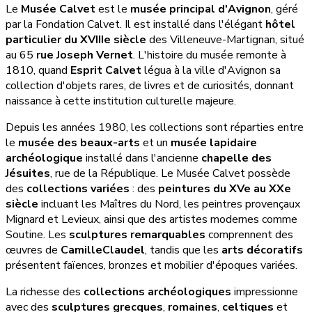
Le
Musée Calvet
est le
musée principal d'Avignon
, géré
par la Fondation Calvet. Il est installé dans l'élégant
hôtel
particulier du XVIIIe siècle
des Villeneuve-Martignan, situé
au 65
rue Joseph Vernet
. L'histoire du musée remonte à
1810, quand
Esprit Calvet
légua à la ville d'Avignon sa
collection d'objets rares, de livres et de curiosités, donnant
naissance à cette institution culturelle majeure.
Depuis les années 1980, les collections sont réparties entre
le
musée des beaux-arts
et un
musée lapidaire
archéologique
installé dans l'ancienne
chapelle des
Jésuites
, rue de la République. Le Musée Calvet possède
des
collections variées
: des
peintures du XVe au XXe
siècle
incluant les Maîtres du Nord, les peintres provençaux
Mignard et Levieux, ainsi que des artistes modernes comme
Soutine. Les
sculptures remarquables
comprennent des
œuvres de
CamilleClaudel
, tandis que les
arts décoratifs
présentent faïences, bronzes et mobilier d'époques variées.
La richesse des
collections archéologiques
impressionne
avec des
sculptures grecques
,
romaines
,
celtiques
et