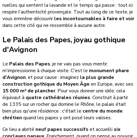
ruelles qui sentent la lavande et le temps qui passe : tout ici
respire l'authenticité provençale. Tout au long de ce texte, je
vous emmène découvrir
les incontournables à faire et voir
dans cette cité qui ne ressemble à aucune autre.
Le Palais des Papes, joyau gothique
d'Avignon
Le
Palais des Papes
, je ne vais pas vous mentir,
m'impressionne à chaque visite. C'est le
monument phare
d'Avignon
, et pour cause : imaginez
la plus grande
construction gothique du Moyen Âge
en Europe, avec ses
15 000 m² de plancher
. Pour vous donner une idée, cela
équivaut à
quatre cathédrales réunies
. Construit à partir
de 1335 sur un rocher qui domine le Rhône, le palais était
bien plus qu'une résidence : c'était le
centre du monde
chrétien
quand les papes y ont posé leurs valises.
Ce lieu a abrité
neuf papes successifs
et accueilli
six
conclaves papaux
. Franchement, quand on pense au pouvoir