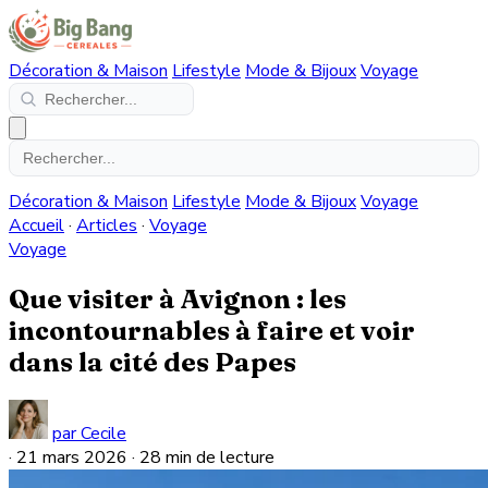
Décoration & Maison
Lifestyle
Mode & Bijoux
Voyage
Décoration & Maison
Lifestyle
Mode & Bijoux
Voyage
Accueil
·
Articles
·
Voyage
Voyage
Que visiter à Avignon : les
incontournables à faire et voir
dans la cité des Papes
par Cecile
·
21 mars 2026
·
28 min de lecture