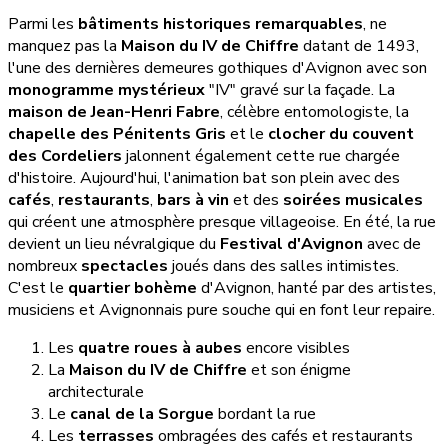
Parmi les
bâtiments historiques remarquables
, ne
manquez pas la
Maison du IV de Chiffre
datant de 1493,
l'une des dernières demeures gothiques d'Avignon avec son
monogramme mystérieux
"IV" gravé sur la façade. La
maison de Jean-Henri Fabre
, célèbre entomologiste, la
chapelle des Pénitents Gris
et le
clocher du couvent
des Cordeliers
jalonnent également cette rue chargée
d'histoire. Aujourd'hui, l'animation bat son plein avec des
cafés
,
restaurants
,
bars à vin
et des
soirées musicales
qui créent une atmosphère presque villageoise. En été, la rue
devient un lieu névralgique du
Festival d'Avignon
avec de
nombreux
spectacles
joués dans des salles intimistes.
C'est le
quartier bohème
d'Avignon, hanté par des artistes,
musiciens et Avignonnais pure souche qui en font leur repaire.
Les
quatre roues à aubes
encore visibles
La
Maison du IV de Chiffre
et son énigme
architecturale
Le
canal de la Sorgue
bordant la rue
Les
terrasses
ombragées des cafés et restaurants