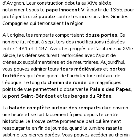
d'Avignon. Leur construction débuta au XIVe siècle,
notamment sous le
pape Innocent VI
à partir de 1355, pour
protéger la
cité papale
contre les incursions des Grandes
Compagnies qui terrorisaient la région.
À l'origine, les remparts comportaient
douze portes
. Ce
nombre fut réduit à sept lors des modifications réalisées
entre 1481 et 1487. Avec les progrès de l'artillerie au XVIe
siècle, les défenses furent renforcées avec l'ajout de
créneaux supplémentaires et de meurtrières. Aujourd'hui,
vous pouvez admirer leurs
tours médiévales
et
portes
fortifiées
qui témoignent de l'architecture militaire de
l'époque. Le long du
chemin de ronde
, de magnifiques
points de vue permettent d'observer le
Palais des Papes
,
le
pont Saint-Bénézet
et les
berges du Rhône
.
La
balade complète autour des remparts
dure environ
une heure et se fait facilement à pied depuis le centre
historique. Je trouve cette promenade particulièrement
ressourçante en fin de journée, quand la lumière rasante
sublime les pierres dorées. Vous pouvez accéder au chemin