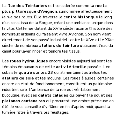
La
Rue des Teinturiers
est considérée comme
la rue la
plus pittoresque d'Avignon
, surnommée affectueusement
la rue des roues
. Elle traverse le
centre historique
le long
d'un canal issu de la Sorgue, créant une ambiance unique dans
la ville. Cette rue datant du XVIe siècle raconte l'histoire des
nombreux artisans qui faisaient vivre Avignon. Son nom vient
directement de son passé industriel : entre le XIVe et le XIXe
siècle, de nombreux
ateliers de teinture
utilisaient l'eau du
canal pour laver, rincer et teindre les tissus.
Les
roues hydrauliques
encore visibles aujourd'hui sont les
témoins émouvants de cette
activité textile
passée. Il en
subsiste
quatre sur les 23
qui alimentaient autrefois les
ateliers de soie
et les moulins. Ces roues à aubes, certaines
encore en état de fonctionnement, constituent un patrimoine
industriel rare. L'ambiance de la rue est véritablement
bucolique, avec ses
galets calades
qui pavent le sol et ses
platanes centenaires
qui procurent une ombre précieuse en
été. Je vous conseille d'y flâner en fin d'après-midi, quand la
lumière filtre à travers les feuillages.