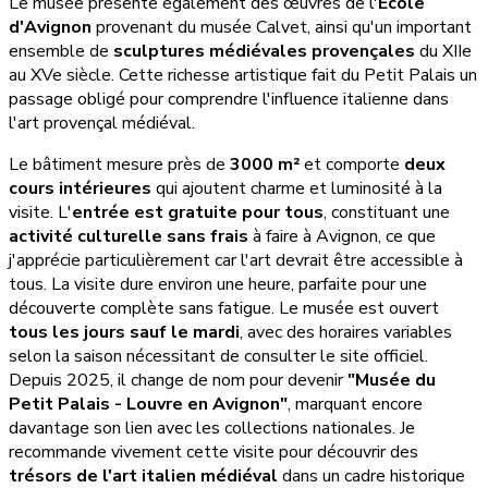
Le musée présente également des œuvres de l'
École
d'Avignon
provenant du musée Calvet, ainsi qu'un important
ensemble de
sculptures médiévales provençales
du XIIe
au XVe siècle. Cette richesse artistique fait du Petit Palais un
passage obligé pour comprendre l'influence italienne dans
l'art provençal médiéval.
Le bâtiment mesure près de
3000 m²
et comporte
deux
cours intérieures
qui ajoutent charme et luminosité à la
visite. L'
entrée est gratuite pour tous
, constituant une
activité culturelle sans frais
à faire à Avignon, ce que
j'apprécie particulièrement car l'art devrait être accessible à
tous. La visite dure environ une heure, parfaite pour une
découverte complète sans fatigue. Le musée est ouvert
tous les jours sauf le mardi
, avec des horaires variables
selon la saison nécessitant de consulter le site officiel.
Depuis 2025, il change de nom pour devenir
"Musée du
Petit Palais - Louvre en Avignon"
, marquant encore
davantage son lien avec les collections nationales. Je
recommande vivement cette visite pour découvrir des
trésors de l'art italien médiéval
dans un cadre historique