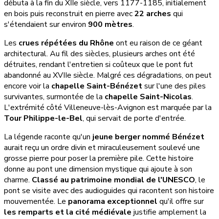
débuta à la fin du XIIe siècle, vers 1177-1185, initialement
en bois puis reconstruit en pierre avec
22 arches
qui
s'étendaient sur environ
900 mètres
.
Les
crues répétées du Rhône
ont eu raison de ce géant
architectural. Au fil des siècles, plusieurs arches ont été
détruites, rendant l'entretien si coûteux que le pont fut
abandonné au XVIIe siècle. Malgré ces dégradations, on peut
encore voir la
chapelle Saint-Bénézet
sur l'une des piles
survivantes, surmontée de la
chapelle Saint-Nicolas
.
L'extrémité côté Villeneuve-lès-Avignon est marquée par la
Tour Philippe-le-Bel
, qui servait de porte d'entrée.
La légende raconte qu'un
jeune berger nommé Bénézet
aurait reçu un ordre divin et miraculeusement soulevé une
grosse pierre pour poser la première pile. Cette histoire
donne au pont une dimension mystique qui ajoute à son
charme.
Classé au patrimoine mondial de l'UNESCO
, le
pont se visite avec des audioguides qui racontent son histoire
mouvementée. Le
panorama exceptionnel
qu'il offre sur
les remparts et la cité médiévale
justifie amplement la