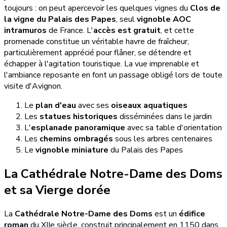
toujours : on peut apercevoir les quelques vignes du
Clos de
la vigne du Palais des Papes
, seul
vignoble AOC
intramuros
de France. L'
accès est gratuit
, et cette
promenade constitue un véritable havre de fraîcheur,
particulièrement apprécié pour flâner, se détendre et
échapper à l'agitation touristique. La vue imprenable et
l'ambiance reposante en font un passage obligé lors de toute
visite d'Avignon.
Le
plan d'eau
avec ses
oiseaux aquatiques
Les
statues historiques
disséminées dans le jardin
L'
esplanade panoramique
avec sa table d'orientation
Les
chemins ombragés
sous les arbres centenaires
Le
vignoble miniature
du Palais des Papes
La Cathédrale Notre-Dame des Doms
et sa Vierge dorée
La
Cathédrale Notre-Dame des Doms
est un
édifice
roman
du XIIe siècle, construit principalement en 1150 dans