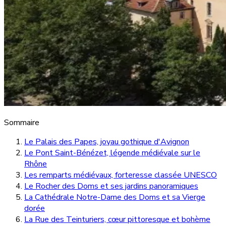
Sommaire
Le Palais des Papes, joyau gothique d'Avignon
Le Pont Saint-Bénézet, légende médiévale sur le
Rhône
Les remparts médiévaux, forteresse classée UNESCO
Le Rocher des Doms et ses jardins panoramiques
La Cathédrale Notre-Dame des Doms et sa Vierge
dorée
La Rue des Teinturiers, cœur pittoresque et bohème