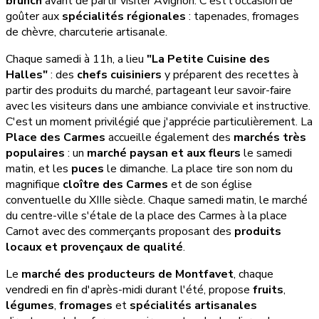
brunch
avant de partir visiter Avignon. C'est l'occasion de
goûter aux
spécialités régionales
: tapenades, fromages
de chèvre, charcuterie artisanale.
Chaque samedi à 11h, a lieu
"La Petite Cuisine des
Halles"
: des
chefs cuisiniers
y préparent des recettes à
partir des produits du marché, partageant leur savoir-faire
avec les visiteurs dans une ambiance conviviale et instructive.
C'est un moment privilégié que j'apprécie particulièrement. La
Place des Carmes
accueille également des
marchés très
populaires
: un
marché paysan et aux fleurs
le samedi
matin, et les
puces
le dimanche. La place tire son nom du
magnifique
cloître des Carmes
et de son église
conventuelle du XIIIe siècle. Chaque samedi matin, le marché
du centre-ville s'étale de la place des Carmes à la place
Carnot avec des commerçants proposant des
produits
locaux et provençaux de qualité
.
Le
marché des producteurs de Montfavet
, chaque
vendredi en fin d'après-midi durant l'été, propose
fruits
,
légumes
,
fromages
et
spécialités artisanales