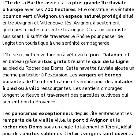
L'
île de la Barthelasse
est
la plus grande île fluviale
d'Europe
avec ses
700 hectares
. Elle constitue le véritable
poumon vert d'Avignon
, un
espace naturel protégé
situé
entre Avignon et Villeneuve-lès-Avignon, à seulement
quelques minutes du centre historique. C'est un contraste
saisissant : il suffit de traverser le Rhône pour passer de
l'agitation touristique à une sérénité campagnarde.
L'île se rejoint en voiture ou à vélo via le
pont Daladier
, et
en bateau grâce au
bac gratuit
reliant le
quai de la Ligne
au pied du Rocher des Doms. Cette navette fluviale ajoute un
charme particulier à l'excursion. Les
vergers et berges
paisibles
de l'île offrent calme et verdure pour des
balades
à pied ou à vélo
ressourçantes. Les sentiers ombragés
longent le fleuve et traversent des parcelles cultivées qui
sentent bon la Provence.
Les
panoramas exceptionnels
depuis l'île embrassent les
remparts de la vieille ville
, le
pont d'Avignon
et le
rocher des Doms
sous un angle totalement différent, idéal
pour des
photos sublimes
. Certains
vergers sont ouverts