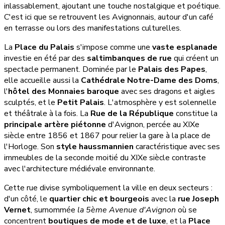
inlassablement, ajoutant une touche nostalgique et poétique.
C'est ici que se retrouvent les Avignonnais, autour d'un café
en terrasse ou lors des manifestations culturelles.
La
Place du Palais
s'impose comme une
vaste esplanade
investie en été par des
saltimbanques de rue
qui créent un
spectacle permanent. Dominée par le
Palais des Papes
,
elle accueille aussi la
Cathédrale Notre-Dame des Doms
,
l'
hôtel des Monnaies baroque
avec ses dragons et aigles
sculptés, et le
Petit Palais
. L'atmosphère y est solennelle
et théâtrale à la fois. La
Rue de la République
constitue la
principale artère piétonne
d'Avignon, percée au XIXe
siècle entre 1856 et 1867 pour relier la gare à la place de
l'Horloge. Son
style haussmannien
caractéristique avec ses
immeubles de la seconde moitié du XIXe siècle contraste
avec l'architecture médiévale environnante.
Cette rue divise symboliquement la ville en deux secteurs :
d'un côté, le
quartier chic et bourgeois
avec la
rue Joseph
Vernet
, surnommée
la 5ème Avenue d'Avignon
où se
concentrent
boutiques de mode et de luxe
, et la
Place