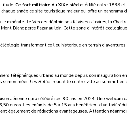
ltitude.
Ce fort militaire du XIXe siècle
, édifié entre 1838 et
 chaque année ce site touristique majeur qui offre un panorama cir
minérale : le Vercors déploie ses falaises calcaires, la Chartre
le Mont Blanc perce l'azur au loin. Cette zone d'intérêt écologiq
éléologie transforment ce lieu historique en terrain d'aventures
miers téléphériques urbains au monde depuis son inauguration e
ues surnommées
Les Bulles
relient le centre-ville au sommet en 
ison aérienne qui a célébré ses 90 ans en 2024. Une webcam c
6,50 euros. Les enfants de 5 à 15 ans bénéficient d'un tarif rédui
tent également de réductions avantageuses. Attention néanmoi