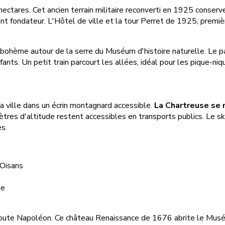
ectares. Cet ancien terrain militaire reconverti en 1925 conserv
t fondateur. L'Hôtel de ville et la tour Perret de 1925, premiè
 bohème autour de la serre du Muséum d'histoire naturelle. Le
fants. Un petit train parcourt les allées, idéal pour les pique-niq
a ville dans un écrin montagnard accessible.
La Chartreuse se r
res d'altitude restent accessibles en transports publics. Le sk
s.
'Oisans
le
 route Napoléon. Ce château Renaissance de 1676 abrite le Musée