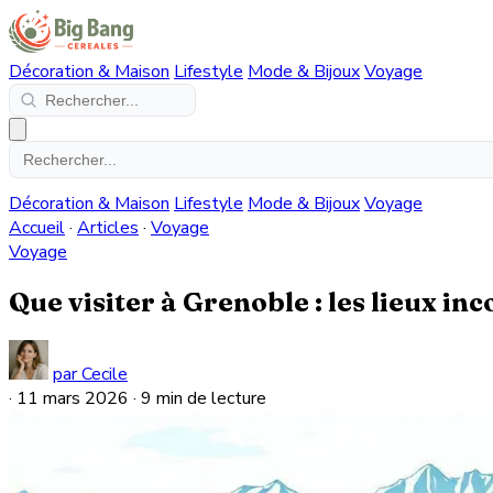
Décoration & Maison
Lifestyle
Mode & Bijoux
Voyage
Décoration & Maison
Lifestyle
Mode & Bijoux
Voyage
Accueil
·
Articles
·
Voyage
Voyage
Que visiter à Grenoble : les lieux inc
par Cecile
·
11 mars 2026
·
9 min de lecture