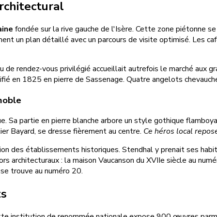
rchitectural
aine
fondée sur la rive gauche de l'Isère. Cette zone piétonne s
nt un plan détaillé avec un parcours de visite optimisé. Les cafés
u de rendez-vous privilégié accueillait autrefois le marché aux gr
ifié en 1825 en pierre de Sassenage. Quatre angelots chevauch
noble
Sa partie en pierre blanche arbore un style gothique flamboyant 
lier Bayard, se dresse fièrement au centre.
Ce héros local repos
on des établissements historiques. Stendhal y prenait ses habitu
s architecturaux : la maison Vaucanson du XVIIe siècle au numéro 
e se trouve au numéro 20.
ts
tte institution de renommée nationale expose 900 œuvres parm