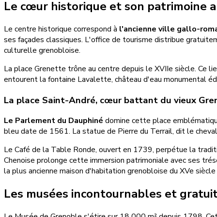
Le cœur historique et son patrimoine a
Le centre historique correspond à
l'ancienne ville gallo-rom
ses façades classiques. L'office de tourisme distribue gratuiteme
culturelle grenobloise.
La place Grenette trône au centre depuis le XVIIe siècle. Ce lie
entourent la fontaine Lavalette, château d'eau monumental éd
La place Saint-André, cœur battant du vieux Gre
Le Parlement du Dauphiné
domine cette place emblématique. 
bleu date de 1561. La statue de Pierre du Terrail, dit le cheva
Le Café de la Table Ronde, ouvert en 1739, perpétue la traditi
Chenoise prolonge cette immersion patrimoniale avec ses trésor
la plus ancienne maison d'habitation grenobloise du XVe siècl
Les musées incontournables et gratui
Le Musée de Grenoble s'étire sur 18 000 m² depuis 1798. Ce