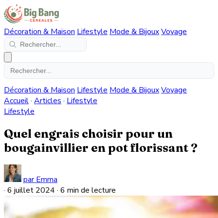
Décoration & Maison
Lifestyle
Mode & Bijoux
Voyage
Décoration & Maison
Lifestyle
Mode & Bijoux
Voyage
Accueil
·
Articles
·
Lifestyle
Lifestyle
Quel engrais choisir pour un
bougainvillier en pot florissant ?
par Emma
·
6 juillet 2024
·
6 min de lecture