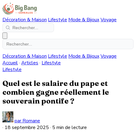
Décoration & Maison
Lifestyle
Mode & Bijoux
Voyage
Décoration & Maison
Lifestyle
Mode & Bijoux
Voyage
Accueil
·
Articles
·
Lifestyle
Lifestyle
Quel est le salaire du pape et
combien gagne réellement le
souverain pontife ?
par Romane
·
18 septembre 2025
·
5 min de lecture