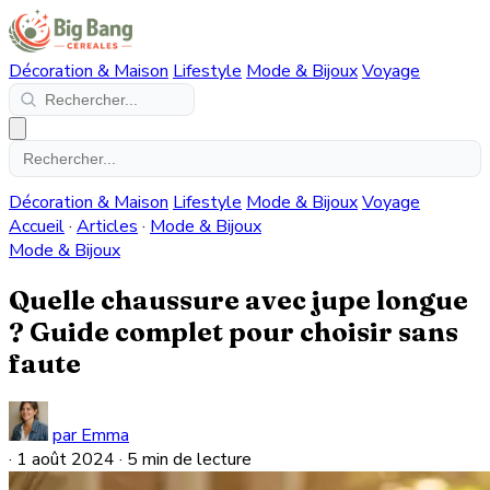
Décoration & Maison
Lifestyle
Mode & Bijoux
Voyage
Décoration & Maison
Lifestyle
Mode & Bijoux
Voyage
Accueil
·
Articles
·
Mode & Bijoux
Mode & Bijoux
Quelle chaussure avec jupe longue
? Guide complet pour choisir sans
faute
par Emma
·
1 août 2024
·
5 min de lecture