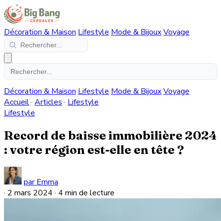
Décoration & Maison
Lifestyle
Mode & Bijoux
Voyage
Décoration & Maison
Lifestyle
Mode & Bijoux
Voyage
Accueil
·
Articles
·
Lifestyle
Lifestyle
Record de baisse immobilière 2024
: votre région est-elle en tête ?
par Emma
·
2 mars 2024
·
4 min de lecture