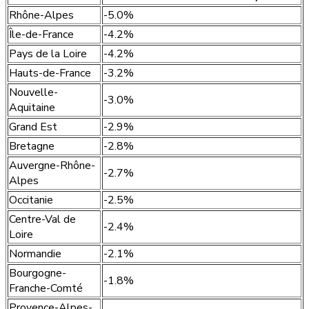
Rhône-Alpes
-5.0%
Île-de-France
-4.2%
Pays de la Loire
-4.2%
Hauts-de-France
-3.2%
Nouvelle-
-3.0%
Aquitaine
Grand Est
-2.9%
Bretagne
-2.8%
Auvergne-Rhône-
-2.7%
Alpes
Occitanie
-2.5%
Centre-Val de
-2.4%
Loire
Normandie
-2.1%
Bourgogne-
-1.8%
Franche-Comté
Provence-Alpes-