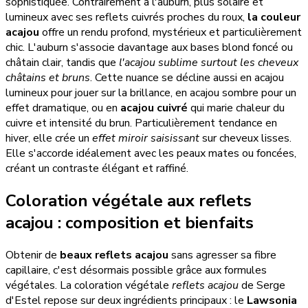
sophistiquée. Contrairement à l'auburn, plus solaire et
lumineux avec ses reflets cuivrés proches du roux,
la couleur
acajou
offre un rendu profond, mystérieux et particulièrement
chic. L'auburn s'associe davantage aux bases blond foncé ou
châtain clair, tandis que
l'acajou sublime surtout les cheveux
châtains et bruns
. Cette nuance se décline aussi en acajou
lumineux pour jouer sur la brillance, en acajou sombre pour un
effet dramatique, ou en
acajou cuivré
qui marie chaleur du
cuivre et intensité du brun. Particulièrement tendance en
hiver, elle crée un
effet miroir saisissant
sur cheveux lisses.
Elle s'accorde idéalement avec les peaux mates ou foncées,
créant un contraste élégant et raffiné.
Coloration végétale aux reflets
acajou : composition et bienfaits
Obtenir de
beaux reflets acajou
sans agresser sa fibre
capillaire, c'est désormais possible grâce aux formules
végétales. La coloration végétale
reflets acajou
de Serge
d'Estel repose sur deux ingrédients principaux : le
Lawsonia