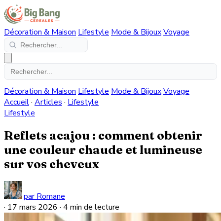
Décoration & Maison
Lifestyle
Mode & Bijoux
Voyage
Décoration & Maison
Lifestyle
Mode & Bijoux
Voyage
Accueil
·
Articles
·
Lifestyle
Lifestyle
Reflets acajou : comment obtenir
une couleur chaude et lumineuse
sur vos cheveux
par Romane
·
17 mars 2026
·
4 min de lecture