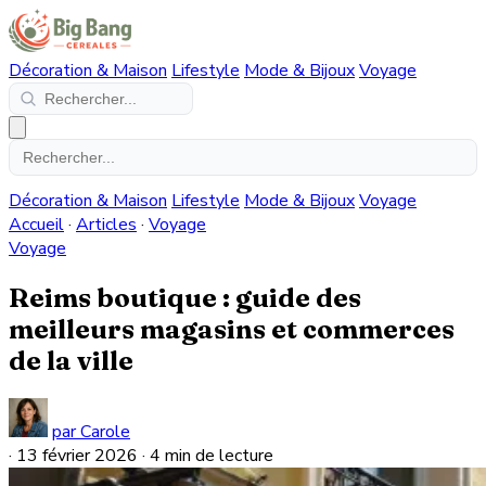
Décoration & Maison
Lifestyle
Mode & Bijoux
Voyage
Décoration & Maison
Lifestyle
Mode & Bijoux
Voyage
Accueil
·
Articles
·
Voyage
Voyage
Reims boutique : guide des
meilleurs magasins et commerces
de la ville
par Carole
·
13 février 2026
·
4 min de lecture