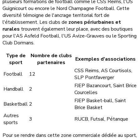
plusieurs formations de football comme le CSS Reims, l'US
Guignicourt ou encore le Nord Champagne Football. Cette
diversité témoigne de l'ancrage territorial fort de
l'établissement. Les clubs de
zones périurbaines et
rurales
trouvent également leur place, avec des boutiques
pour l'AS Asfeld Football, l'US Avize-Grauves ou le Sporting
Club Dormans.
Type de
Nombre de clubs
Exemples d'associations
sport
partenaires
CSS Reims, AS Courtisols,
Football
12
SLP Pontfaverger
FJEP Bazancourt, Saint Brice
Handball
2
Courcelles
FJEP Basket-ball, Saint
Basketball
2
Brice Basket
Autres
3
RUCB, Futsal, Pétanque
sports
Pour se rendre dans cette zone commerciale dédiée au sport,