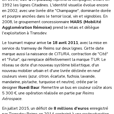
1992 les lignes Citadines. L'identité visuelle évolue encore
en 2002, avec une livrée dite "Champagne", dominante dorée
et pourpre ancrées dans le terroir local, vin et vignobles. En
2008, le groupement concessionnaire
MARS (Mobilité
Agglomération Rémoise)
prend le relais et délègue
l'exploitation à Transdev.
Le tournant majeur arrive
le 18 avril 2011
, avec la mise en
service du tramway de Reims sur deux lignes. Cette date
marque aussi la naissance de
CITURA
, contraction de "Cité"
et "Futur", qui remplace définitivement la marque TUR. Le
réseau se dote d'un nouveau système billettique, d'un
nouveau mobilier urbain et d'une livrée déclinée en neuf
couleurs vives (azur, citron, écarlate, fuchsia, lavande,
mandarine, pistache, turquoise et neutre), créée par le
designer
Ruedi Baur
. Remettre un bus en couleur coûte alors
5 300 €, une opération réalisée en partie par
Reims
Aérospace
.
En juillet 2015, un déficit de
8 millions d'euros
enregistré
par Transdev Reims en 2014 contraint à une restructuration