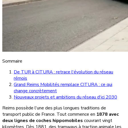
Sommaire
De TUR à CITURA : retrace l'évolution du réseau
rémois
Grand Reims Mobilités remplace CITURA : ce qui
change concrètement
Nouveaux projets et ambitions du réseau d'ici 2030
Reims possède l'une des plus longues traditions de
transport public de France. Tout commence en
1878 avec
deux lignes de coches hippomobiles
couvrant vingt
kilomètres. Dès 1881, des tramways à traction animale les