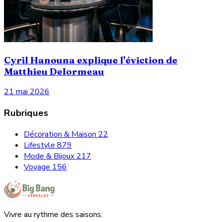
Cyril Hanouna explique l'éviction de
Matthieu Delormeau
21 mai 2026
Rubriques
Décoration & Maison
22
Lifestyle
879
Mode & Bijoux
217
Voyage
156
Vivre au rythme des saisons.