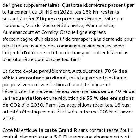
de lignes supplémentaires. Quatorze kilomètres passent par
le lancement du BHNS en 2025, les 186 km restants
servant à créer
7 lignes express
vers Fismes, Ville-en-
Tardenois, Val-de-Vesle, Bétheniville, Warmeriville,
Auménancourt et Cormicy. Chaque ligne express
s'accompagne d'un dispositif de transport à la demande pour
rabattre les usagers des communes environnantes, avec
l'objectif d'offrir une solution de transport collectif à moins
d'un kilomètre pour chaque habitant.
La flotte évolue parallèlement. Actuellement,
70 % des
véhicules roulent au diesel
, mais le parc se transforme
progressivement vers le biocarburant, le biogaz et
l'électricité. Le nouveau réseau vise une
hausse de 40 % de
la fréquentation
et une réduction de
55 % des émissions
de CO2
d'ici 2030. Parmi les acquisitions récentes, 16 bus
articulés électriques ont été livrés entre mai 2025 et janvier
2026.
Côté billettique, la
carte Grand R
sans contact reste l'outil
central, disponible pour 5 €. Elle regroupe abonnements et