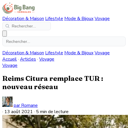
Décoration & Maison
Lifestyle
Mode & Bijoux
Voyage
Décoration & Maison
Lifestyle
Mode & Bijoux
Voyage
Accueil
·
Articles
·
Voyage
Voyage
Reims Citura remplace TUR :
nouveau réseau
par Romane
·
13 août 2021
·
5 min de lecture