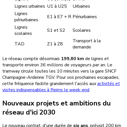
Lignes urbaines
U1 à U25
Urbaines
Lignes
E1 à E7 + R
Périurbaines
périurbaines
Lignes
S1 et S2
Scolaires
scolaires
Transport à la
TAD
Z1 à Z8
demande
Le réseau compte désormais
199,80 km
de lignes et
transporte environ
36 millions de voyageurs par an
. Le
tramway circule toutes les 10 minutes vers la gare SNCF
Champagne-Ardenne TGV. Pour vos prochaines escapades,
cette fréquence facilite grandement l'accès aux
activités et
visites indispensables à Reims le week-end
.
Nouveaux projets et ambitions du
réseau d'ici 2030
Le nouveau contrat, d'une durée de
six ans
, prévoit 200 km