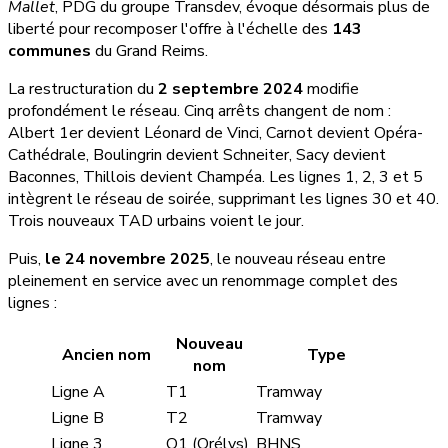
Mallet
, PDG du groupe Transdev, évoque désormais plus de
liberté pour recomposer l'offre à l'échelle des
143
communes
du Grand Reims.
La restructuration du
2 septembre 2024
modifie
profondément le réseau. Cinq arrêts changent de nom :
Albert 1er devient Léonard de Vinci, Carnot devient Opéra-
Cathédrale, Boulingrin devient Schneiter, Sacy devient
Baconnes, Thillois devient Champéa. Les lignes 1, 2, 3 et 5
intègrent le réseau de soirée, supprimant les lignes 30 et 40.
Trois nouveaux TAD urbains voient le jour.
Puis,
le 24 novembre 2025
, le nouveau réseau entre
pleinement en service avec un renommage complet des
lignes :
Nouveau
Ancien nom
Type
nom
Ligne A
T1
Tramway
Ligne B
T2
Tramway
Ligne 3
O1 (Orélys)
BHNS