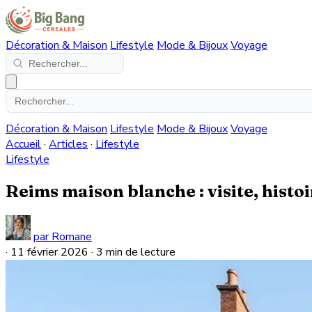
Décoration & Maison
Lifestyle
Mode & Bijoux
Voyage
Décoration & Maison
Lifestyle
Mode & Bijoux
Voyage
Accueil
·
Articles
·
Lifestyle
Lifestyle
Reims maison blanche : visite, his
par Romane
·
11 février 2026
·
3 min de lecture