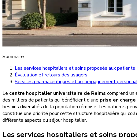
Sommaire
Les services hospitaliers et soins proposés aux patients
Évaluation et retours des usagers
Services pharmaceutiques et accompagnement personnal
Le
centre hospitalier universitaire de Reims
comprend un é
des milliers de patients qui bénéficient d'une
prise en charg
besoins diversifiés de la population rémoise. Les patients peuv
constitue une priorité pour cette structure hospitalière qui c
différents aspects du séjour hospitalier.
Les services hospitaliers et soins pro