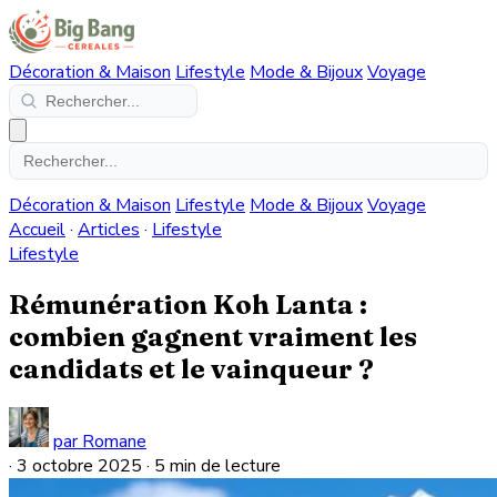
Décoration & Maison
Lifestyle
Mode & Bijoux
Voyage
Décoration & Maison
Lifestyle
Mode & Bijoux
Voyage
Accueil
·
Articles
·
Lifestyle
Lifestyle
Rémunération Koh Lanta :
combien gagnent vraiment les
candidats et le vainqueur ?
par Romane
·
3 octobre 2025
·
5 min de lecture