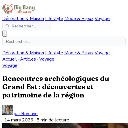
Décoration & Maison
Lifestyle
Mode & Bijoux
Voyage
Décoration & Maison
Lifestyle
Mode & Bijoux
Voyage
Accueil
·
Articles
·
Voyage
Voyage
Rencontres archéologiques du
Grand Est : découvertes et
patrimoine de la région
par Romane
·
14 mars 2026
·
5 min de lecture