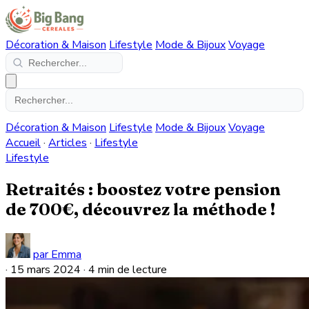
Décoration & Maison
Lifestyle
Mode & Bijoux
Voyage
Décoration & Maison
Lifestyle
Mode & Bijoux
Voyage
Accueil
·
Articles
·
Lifestyle
Lifestyle
Retraités : boostez votre pension
de 700€, découvrez la méthode !
par Emma
·
15 mars 2024
·
4 min de lecture