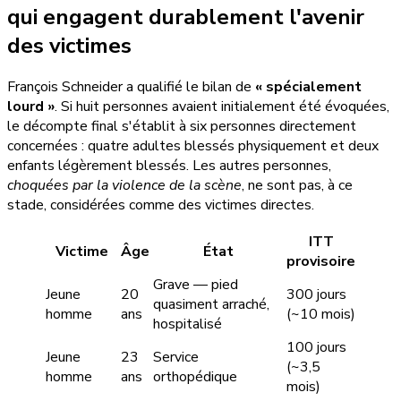
qui engagent durablement l'avenir
des victimes
François Schneider a qualifié le bilan de
« spécialement
lourd »
. Si huit personnes avaient initialement été évoquées,
le décompte final s'établit à six personnes directement
concernées : quatre adultes blessés physiquement et deux
enfants légèrement blessés. Les autres personnes,
choquées par la violence de la scène
, ne sont pas, à ce
stade, considérées comme des victimes directes.
ITT
Victime
Âge
État
provisoire
Grave — pied
Jeune
20
300 jours
quasiment arraché,
homme
ans
(~10 mois)
hospitalisé
100 jours
Jeune
23
Service
(~3,5
homme
ans
orthopédique
mois)