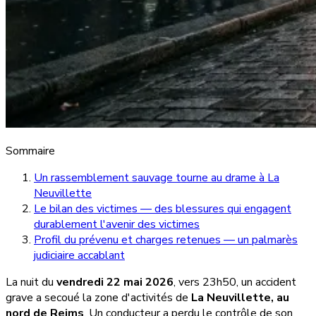
Sommaire
Un rassemblement sauvage tourne au drame à La
Neuvillette
Le bilan des victimes — des blessures qui engagent
durablement l'avenir des victimes
Profil du prévenu et charges retenues — un palmarès
judiciaire accablant
La nuit du
vendredi 22 mai 2026
, vers 23h50, un accident
grave a secoué la zone d'activités de
La Neuvillette, au
nord de Reims
. Un conducteur a perdu le contrôle de son