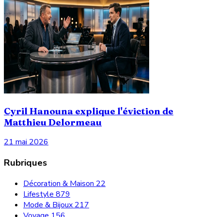
Cyril Hanouna explique l'éviction de
Matthieu Delormeau
21 mai 2026
Rubriques
Décoration & Maison
22
Lifestyle
879
Mode & Bijoux
217
Voyage
156