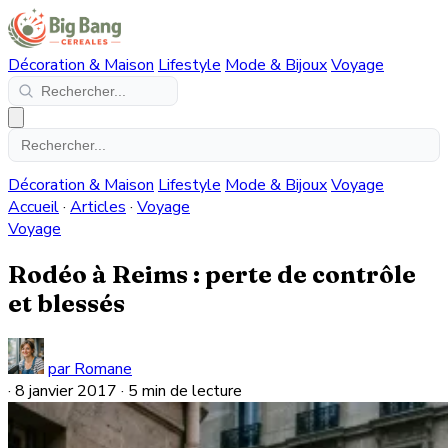
Décoration & Maison
Lifestyle
Mode & Bijoux
Voyage
Décoration & Maison
Lifestyle
Mode & Bijoux
Voyage
Accueil
·
Articles
·
Voyage
Voyage
Rodéo à Reims : perte de contrôle
et blessés
par Romane
·
8 janvier 2017
·
5 min de lecture