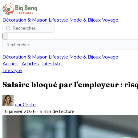
Décoration & Maison
Lifestyle
Mode & Bijoux
Voyage
Décoration & Maison
Lifestyle
Mode & Bijoux
Voyage
Accueil
·
Articles
·
Lifestyle
Lifestyle
Salaire bloqué par l'employeur : ri
par Cecile
·
5 janvier 2026
·
5 min de lecture