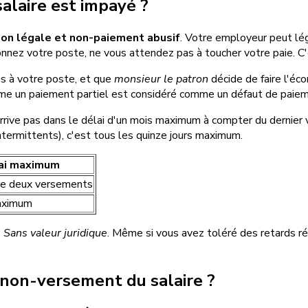
alaire est impayé ?
sion légale et non-paiement abusif
. Votre employeur peut lég
onnez votre poste, ne vous attendez pas à toucher votre paie. C'e
es à votre poste, et que
monsieur le patron
décide de faire l'éco
. Même un paiement partiel est considéré comme un défaut de paie
'arrive pas dans le délai d'un mois maximum à compter du dernier 
intermittents), c'est tous les quinze jours maximum.
ai maximum
re deux versements
aximum
?
Sans valeur juridique
. Même si vous avez toléré des retards ré
e non-versement du salaire ?