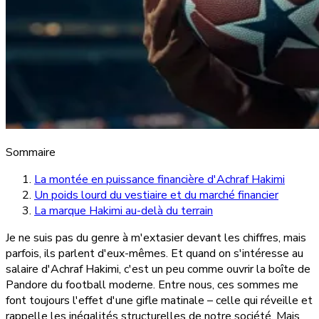
Sommaire
La montée en puissance financière d'Achraf Hakimi
Un poids lourd du vestiaire et du marché financier
La marque Hakimi au-delà du terrain
Je ne suis pas du genre à m'extasier devant les chiffres, mais
parfois, ils parlent d'eux-mêmes. Et quand on s'intéresse au
salaire d'Achraf Hakimi, c'est un peu comme ouvrir la boîte de
Pandore du football moderne. Entre nous, ces sommes me
font toujours l'effet d'une gifle matinale – celle qui réveille et
rappelle les inégalités structurelles de notre société. Mais