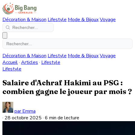
Décoration & Maison
Lifestyle
Mode & Bijoux
Voyage
Décoration & Maison
Lifestyle
Mode & Bijoux
Voyage
Accueil
·
Articles
·
Lifestyle
Lifestyle
Salaire d'Achraf Hakimi au PSG :
combien gagne le joueur par mois ?
par Emma
·
28 octobre 2025
·
6 min de lecture