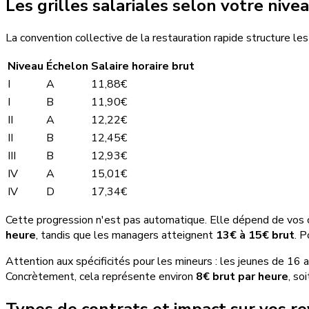
Les grilles salariales selon votre nive
La convention collective de la restauration rapide structure les 
Niveau
Échelon
Salaire horaire brut
I
A
11,88€
I
B
11,90€
II
A
12,22€
II
B
12,45€
III
B
12,93€
IV
A
15,01€
IV
D
17,34€
Cette progression n'est pas automatique. Elle dépend de vos
heure
, tandis que les managers atteignent
13€ à 15€ brut
. P
Attention aux spécificités pour les mineurs : les jeunes de 16
Concrètement, cela représente environ
8€ brut par heure
, so
Types de contrats et impact sur vos 