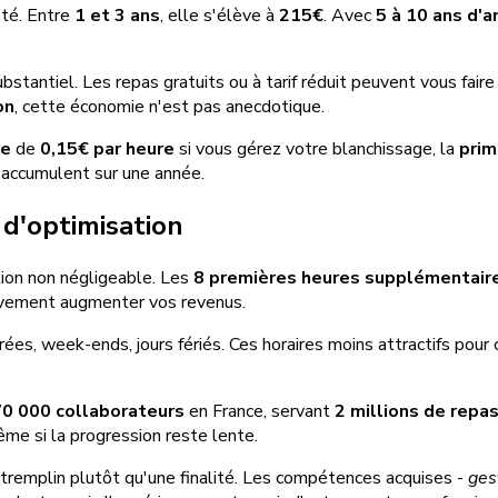
eté. Entre
1 et 3 ans
, elle s'élève à
215€
. Avec
5 à 10 ans d'
tantiel. Les repas gratuits ou à tarif réduit peuvent vous fair
on
, cette économie n'est pas anecdotique.
re
de
0,15€ par heure
si vous gérez votre blanchissage, la
prim
'accumulent sur une année.
d'optimisation
ion non négligeable. Les
8 premières heures supplémentair
tivement augmenter vos revenus.
oirées, week-ends, jours fériés. Ces horaires moins attractifs pou
70 000 collaborateurs
en France, servant
2 millions de repa
ême si la progression reste lente.
tremplin plutôt qu'une finalité. Les compétences acquises -
ges