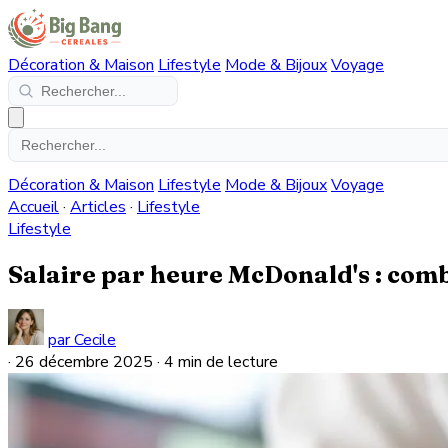
Décoration & Maison
Lifestyle
Mode & Bijoux
Voyage
Décoration & Maison
Lifestyle
Mode & Bijoux
Voyage
Accueil
·
Articles
·
Lifestyle
Lifestyle
Salaire par heure McDonald's : com
par Cecile
·
26 décembre 2025
·
4 min de lecture