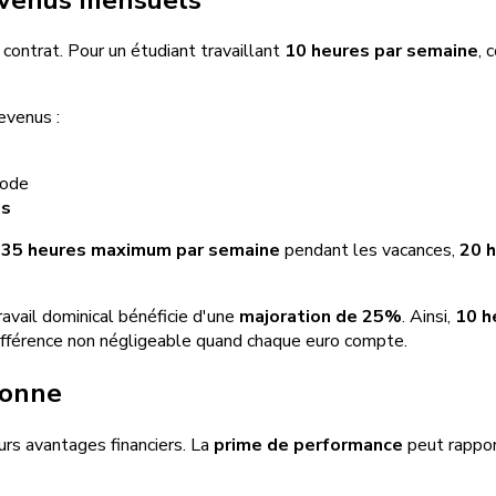
contrat. Pour un étudiant travaillant
10 heures par semaine
,
evenus :
s
iode
ls
:
35 heures maximum par semaine
pendant les vacances,
20 h
ravail dominical bénéficie d'une
majoration de 25%
. Ainsi,
10 h
ifférence non négligeable quand chaque euro compte.
donne
urs avantages financiers. La
prime de performance
peut rappor