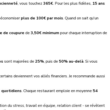
ancienneté
, vous touchez
365€
. Pour les plus fidèles,
15 ans
e économiser
plus de 100€ par mois
. Quand on sait qu'un
e de coupure
de
3,50€ minimum
pour chaque interruption de
es
sont majorées de
25%
, puis de
50% au-delà
. Si vous
r certains deviennent vos alliés financiers. Je recommande aussi
s quotidiens
. Chaque restaurant emploie en moyenne
54
tion du stress
,
travail en équipe
,
relation client
- se révèlent