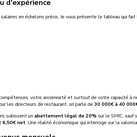
au d'expérience
salaires en échelons précis. Je vous présente le tableau qui fait l
 compétences, votre ancienneté et
surtout
de votre capacité à n
our les directeurs de restaurant, on parle de
30 000€ à 40 000
 ans subissent un
abattement légal de 20%
sur le SMIC, sauf s
it
6,50€ net
. Une réalité économique qui interroge sur la valorisa
revenus mensuels