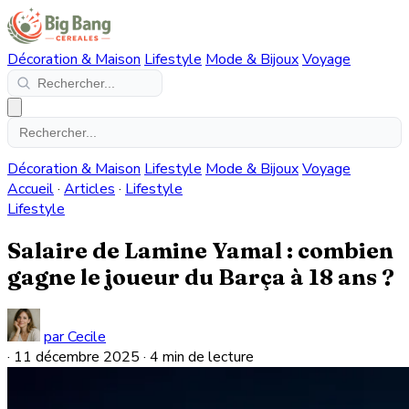
Décoration & Maison
Lifestyle
Mode & Bijoux
Voyage
Décoration & Maison
Lifestyle
Mode & Bijoux
Voyage
Accueil
·
Articles
·
Lifestyle
Lifestyle
Salaire de Lamine Yamal : combien
gagne le joueur du Barça à 18 ans ?
par Cecile
·
11 décembre 2025
·
4 min de lecture