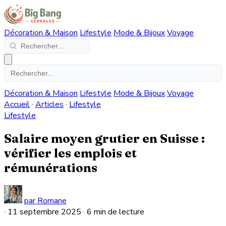
Décoration & Maison
Lifestyle
Mode & Bijoux
Voyage
Décoration & Maison
Lifestyle
Mode & Bijoux
Voyage
Accueil
·
Articles
·
Lifestyle
Lifestyle
Salaire moyen grutier en Suisse :
vérifier les emplois et
rémunérations
par Romane
·
11 septembre 2025
·
6 min de lecture