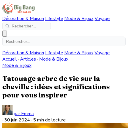
Décoration & Maison
Lifestyle
Mode & Bijoux
Voyage
Décoration & Maison
Lifestyle
Mode & Bijoux
Voyage
Accueil
·
Articles
·
Mode & Bijoux
Mode & Bijoux
Tatouage arbre de vie sur la
cheville : idées et significations
pour vous inspirer
par Emma
·
30 juin 2024
·
5 min de lecture