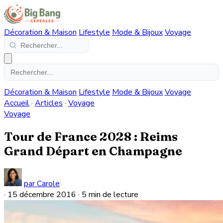
Décoration & Maison
Lifestyle
Mode & Bijoux
Voyage
Décoration & Maison
Lifestyle
Mode & Bijoux
Voyage
Accueil
·
Articles
·
Voyage
Voyage
Tour de France 2028 : Reims
Grand Départ en Champagne
par Carole
·
15 décembre 2016
·
5 min de lecture