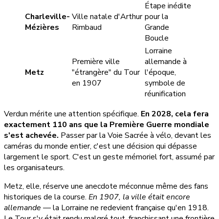
Étape inédite
Charleville-
Ville natale d'Arthur
pour la
Mézières
Rimbaud
Grande
Boucle
Lorraine
Première ville
allemande à
Metz
"étrangère" du Tour
l'époque,
en 1907
symbole de
réunification
Verdun mérite une attention spécifique.
En 2028, cela fera
exactement 110 ans que la Première Guerre mondiale
s'est achevée.
Passer par la Voie Sacrée à vélo, devant les
caméras du monde entier, c'est une décision qui dépasse
largement le sport. C'est un geste mémoriel fort, assumé par
les organisateurs.
Metz, elle, réserve une anecdote méconnue même des fans
historiques de la course.
En 1907, la ville était encore
allemande
— la Lorraine ne redevient française qu'en 1918.
Le Tour s'y était rendu malgré tout, franchissant une frontière