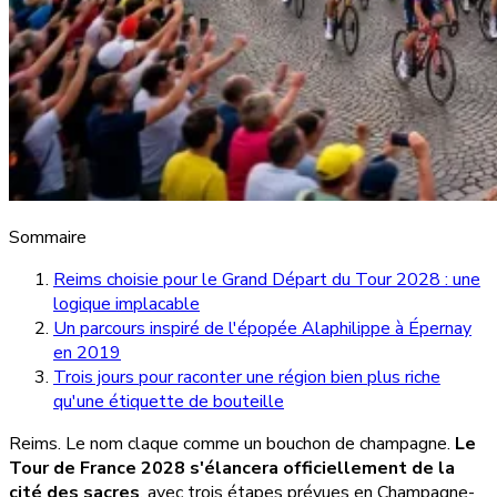
Sommaire
Reims choisie pour le Grand Départ du Tour 2028 : une
logique implacable
Un parcours inspiré de l'épopée Alaphilippe à Épernay
en 2019
Trois jours pour raconter une région bien plus riche
qu'une étiquette de bouteille
Reims. Le nom claque comme un bouchon de champagne.
Le
Tour de France 2028 s'élancera officiellement de la
cité des sacres
, avec trois étapes prévues en Champagne-