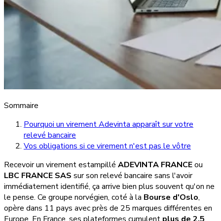
Sommaire
Pourquoi un virement Adevinta apparaît sur votre
relevé bancaire
Vos obligations si ce virement n'est pas le vôtre
Recevoir un virement estampillé
ADEVINTA FRANCE
ou
LBC FRANCE SAS
sur son relevé bancaire sans l'avoir
immédiatement identifié, ça arrive bien plus souvent qu'on ne
le pense. Ce groupe norvégien, coté à la
Bourse d'Oslo
,
opère dans 11 pays avec près de 25 marques différentes en
Europe. En France, ses plateformes cumulent
plus de 2,5