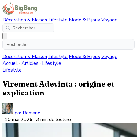
Décoration & Maison
Lifestyle
Mode & Bijoux
Voyage
Décoration & Maison
Lifestyle
Mode & Bijoux
Voyage
Accueil
·
Articles
·
Lifestyle
Lifestyle
Virement Adevinta : origine et
explication
par Romane
·
10 mai 2026
·
3 min de lecture